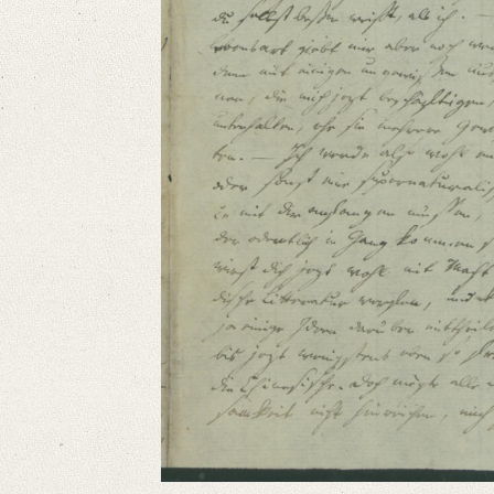
Hannov. d. 13 Jun. 91
Liebster Wilhelm
Heute nur ein paar Zeilen – und [...]“
Language
German
Editors
Bamberg, Claudia
Varwig, Olivia