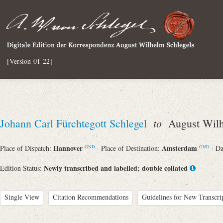
[Version-01-22]
to
Johann Carl Fürchtegott Schlegel
August Wilh
Hannover
Amsterdam
Place of Dispatch:
· Place of Destination:
· D
GND
GND
Newly transcribed and labelled; double collated
Edition Status:
Single View
Citation Recommendations
Guidelines for New Transcri