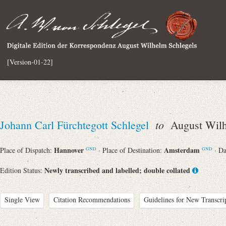
[Version-01-22]
to
Johann Carl Fürchtegott Schlegel
August Wilh
Hannover
Amsterdam
Place of Dispatch:
· Place of Destination:
· D
GND
GND
Newly transcribed and labelled; double collated
Edition Status:
Single View
Citation Recommendations
Guidelines for New Transcri