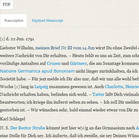
PDF
Metadata Concerning Header
Transcription
Digitized Manuscript
Sender: Johann Carl Fürchtegott Schlegel
Recipient: August Wilhelm von Schlegel
[1]
d. 22 Jun. 1791
Place of Dispatch: Hannover
GND
Liebster Wilhelm,
meinen Brief Nr III vom 14 Jun
wirst Du ohne Zweifel 
Place of Destination: Amsterdam
GND
weitere Nachricht von Dir erhalten. – Heute fehlt es uns an Zeit, zum sc
Date: 22.06.1791
vorläufige Antsalten auf
Crusen
und
Gärtners
, die am Sonntage kommen,
Notations: Absende- und Empfangsort erschlossen.
Natione Germanica apud
Bononiam
nicht länger zurückhalten, da ich
Societät habe. – Für jezt melde ich Dir also nur, daß wir uns alle wohl be
Manuscript
Woche
[2]
lang in
Leipzig
zusammen gewesen ist. Auch
Charlotte
,
Henrie
Provider: Dresden, Sächsische Landesbibliothek - Staats- und Universitä
Nachricht erhalten haben, befinden sich wohl. –
Tatter
läßt Dich vielmal
OAI Id: DE-1a-34097
beantworten; ich kriege ihn äußerst selten zu sehen. – Ich soll Dir melde
Classification Number: Mscr.Dresd.e.90,XIX,Bd.23,Nr.59
gestorben ist. – Wir wünschen sehr, bald einmal wieder etwas von Dir zu
Number of Pages: 2S., hs. m. U.
Format: 19,2 x 11,7 cm
Karl Schlegel
Incipit: „[1] d. 22 Jun. 1791
N. S.
Der Rector Strube
kömmt jezt hier w
[e]
g an das Gymnasium nach
A
Liebster Wilhelm, meinen Brief Nr III vom 14 Jun wirst Du ohne Zweife
eine Stelle für Dich sey. Ich äußerte, daß ich zweifle, sie sey Deinen 