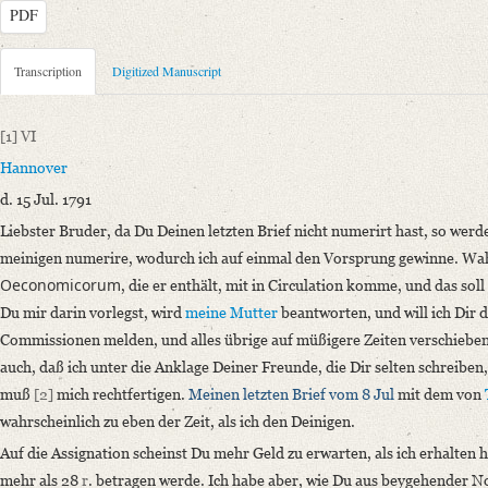
PDF
Metadata Concerning Header
Transcription
Digitized Manuscript
Sender: Johann Carl Fürchtegott Schlegel
Recipient: August Wilhelm von Schlegel
[1]
VI
Place of Dispatch: Hannover
GND
Hannover
Place of Destination: Amsterdam
GND
d. 15 Jul. 1791
Date: 15.07.1791
Liebster Bruder,
da Du Deinen letzten Brief nicht numerirt hast, so werd
Notations: Empfangsort erschlossen.
meinigen numerire, wodurch ich auf einmal den Vorsprung gewinne
. Wah
Manuscript
Oeconomicorum
, die er enthält, mit in Circulation komme, und das sol
Provider: Dresden, Sächsische Landesbibliothek - Staats- und Universitä
Du mir darin vorlegst, wird
meine Mutter
beantworten, und will ich Dir 
OAI Id: DE-1a-34097
Commissionen melden, und alles übrige auf müßigere Zeiten verschieben, 
Classification Number: Mscr.Dresd.e.90,XIX,Bd.23,Nr.61
auch, daß ich unter die Anklage Deiner Freunde, die Dir selten schreiben
Number of Pages: 4S., hs. m. U.
muß
[2]
mich rechtfertigen.
Meinen letzten Brief vom 8 Jul
mit dem von
Format: 19,2 x 11,6 cm
wahrscheinlich zu eben der Zeit, als ich den Deinigen.
Incipit: „[1] VI
Auf die Assignation scheinst Du mehr Geld zu erwarten, als ich erhalten h
Hannover
mehr als 28
r
. betragen werde. Ich habe aber, wie Du aus beygehender No