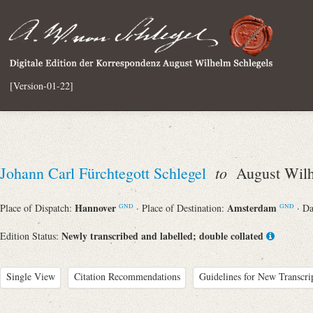
[Version-01-22]
to
Johann Carl Fürchtegott Schlegel
August Wilh
Hannover
Amsterdam
Place of Dispatch:
· Place of Destination:
· D
GND
GND
Newly transcribed and labelled; double collated
Edition Status:
Single View
Citation Recommendations
Guidelines for New Transcri