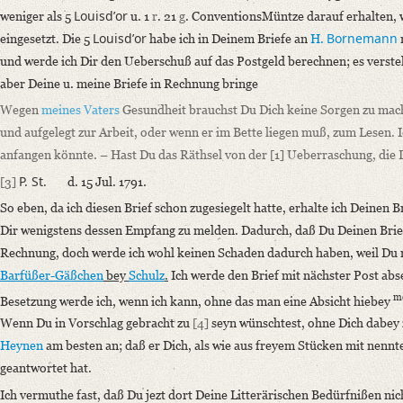
d. 15 Jul. 1791
Louisdʼor
weniger als 5
u. 1
r
. 21
g
. ConventionsMüntze darauf erhalten, w
Liebster Bruder, da Du Deinen letzten Brief nicht numerirt hast, so werd
Louisdʼor
Bornemann
eingesetzt. Die 5
habe ich in Deinem Briefe an
H.
und werde ich Dir den Ueberschuß auf das Postgeld berechnen; es versteht
Language
aber Deine u. meine Briefe in Rechnung bringe
German
Wegen
meines Vaters
Gesundheit brauchst Du Dich keine Sorgen zu mach
Editors
und aufgelegt zur Arbeit, oder wenn er im Bette liegen muß, zum Lesen. 
Bamberg, Claudia
anfangen könnte. – Hast Du das Räthsel von der
[1]
Ueberraschung, die D
Varwig, Olivia
P. St.
[3]
d.
15 Jul. 1791.
So eben, da ich diesen Brief schon zugesiegelt hatte, erhalte ich Deinen Br
Dir wenigstens dessen Empfang zu melden. Dadurch, daß Du Deinen Brie
Rechnung, doch werde ich wohl keinen Schaden dadurch haben, weil Du 
Barfüßer-Gäßchen
bey
Schulz
.
Ich werde den Brief mit nächster Post abs
m
Besetzung werde ich, wenn ich kann, ohne das man eine Absicht hiebey
Wenn Du in Vorschlag gebracht zu
[4]
seyn wünschtest, ohne Dich dabey 
Heynen
am besten an; daß er Dich, als wie aus freyem Stücken mit nennte;
geantwortet hat.
Ich vermuthe fast, daß Du jezt dort Deine Litterärischen Bedürfnißen nicht