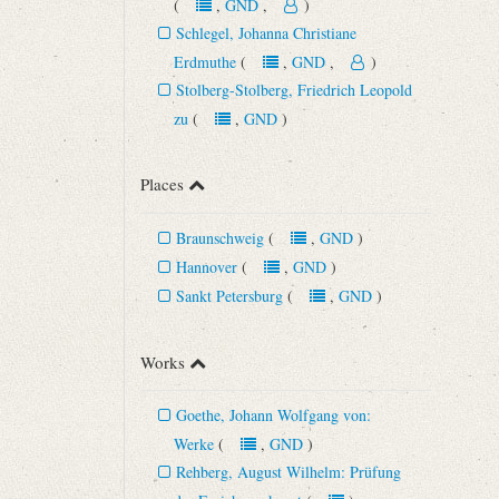
(
,
GND
,
)
Schlegel, Johanna Christiane
Erdmuthe
(
,
GND
,
)
Stolberg-Stolberg, Friedrich Leopold
zu
(
,
GND
)
Places
Braunschweig
(
,
GND
)
Hannover
(
,
GND
)
Sankt Petersburg
(
,
GND
)
Works
Goethe, Johann Wolfgang von:
Werke
(
,
GND
)
Rehberg, August Wilhelm: Prüfung