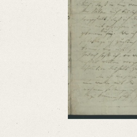
German
Editors
Bamberg, Claudia
Varwig, Olivia
Zeil, Sophia