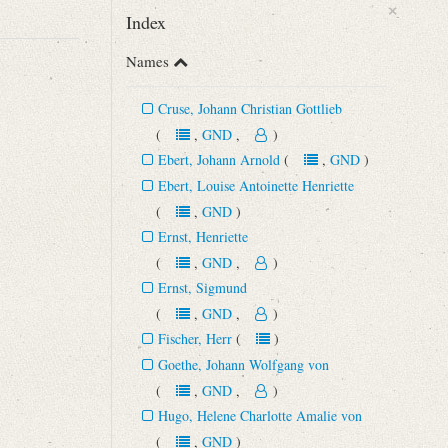
×
Index
Names
Cruse, Johann Christian Gottlieb
(
,
GND
,
)
Ebert, Johann Arnold
(
,
GND
)
Ebert, Louise Antoinette Henriette
(
,
GND
)
Ernst, Henriette
(
,
GND
,
)
Ernst, Sigmund
(
,
GND
,
)
Fischer, Herr
(
)
Goethe, Johann Wolfgang von
(
,
GND
,
)
Hugo, Helene Charlotte Amalie von
(
,
GND
)