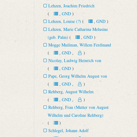
Lehzen, Joachim Friedrich
(
,
GND
)
Lehzen, Louise (?)
(
,
GND
)
Lehzen, Marie Catharina Melusine
(geb. Palm)
(
,
GND
)
Mogge Muilman, Willem Ferdinand
(
,
GND
,
)
Nicolay, Ludwig Heinrich von
(
,
GND
)
Pape, Georg Wilhelm August von
(
,
GND
,
)
Rehberg, August Wilhelm
(
,
GND
,
)
Rehberg, Frau (Mutter von August
Wilhelm und Caroline Rehberg)
(
)
Schlegel, Johann Adolf