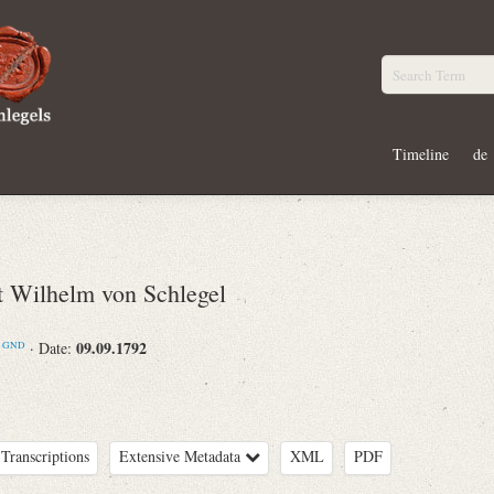
Timeline
de
Wilhelm von Schlegel
m
09.09.1792
· Date:
GND
Transcriptions
Extensive Metadata
XML
PDF