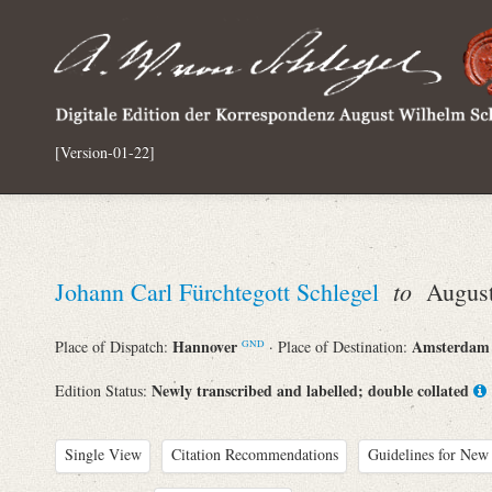
[Version-01-22]
to
Johann Carl Fürchtegott Schlegel
August 
Hannover
Amsterda
Place of Dispatch:
· Place of Destination:
GND
Newly transcribed and labelled; double collated
Edition Status:
Single View
Citation Recommendations
Guidelines for New 