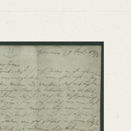
niversitätsbibliothek
g und schwer [...]“