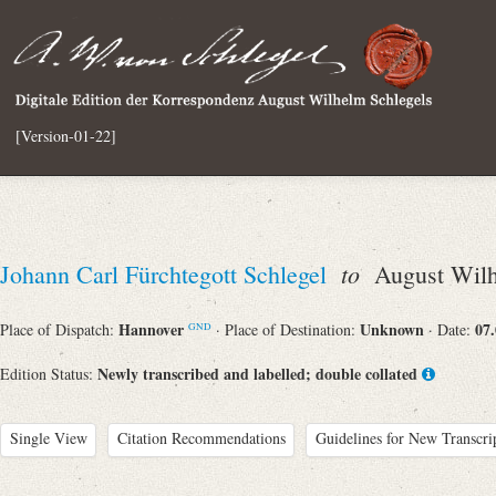
[Version-01-22]
to
Johann Carl Fürchtegott Schlegel
August Wilh
Hannover
Unknown
07
Place of Dispatch:
· Place of Destination:
· Date:
GND
Newly transcribed and labelled; double collated
Edition Status:
Single View
Citation Recommendations
Guidelines for New Transcri