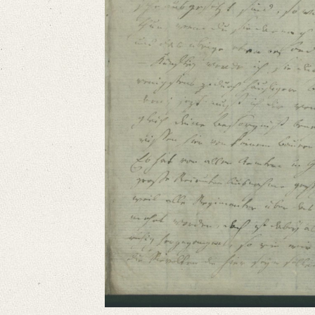
Language
German
Editors
Bamberg, Claudia
Varwig, Olivia