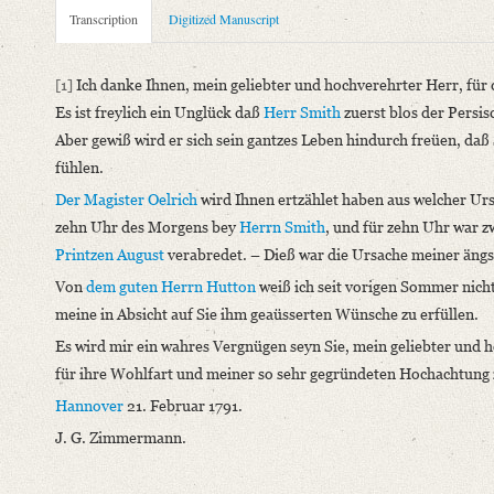
Metadata Concerning Header
Transcription
Digitized Manuscript
Sender: Johann Georg Zimmermann
Recipient: August Wilhelm von Schlegel
[1]
Ich danke Ihnen, mein geliebter und hochverehrter Herr, für d
Place of Dispatch: Hannover
GND
Es ist freylich ein Unglück daß
Herr Smith
zuerst blos der Persi
Place of Destination: Göttingen
GND
Aber gewiß wird er sich sein gantzes Leben hindurch freüen, daß 
Date: 21.02.1791
fühlen.
Notations: Empfangsort erschlossen.
Der Magister Oelrich
wird Ihnen ertzählet haben aus welcher Ur
zehn Uhr des Morgens bey
Herrn Smith
, und für zehn Uhr war 
Manuscript
Printzen August
verabredet. – Dieß war die Ursache meiner ängstl
Provider: Dresden, Sächsische Landesbibliothek - Staats- und U
OAI Id: DE-1a-34336
Von
dem guten Herrn Hutton
weiß ich seit vorigen Sommer nicht
Classification Number: Mscr.Dresd.e.90,XIX,Bd.29,Nr.86
meine in Absicht auf Sie ihm geaüsserten Wünsche zu erfüllen.
Number of Pages: 2S., hs. m. U.
Es wird mir ein wahres Vergnügen seyn Sie, mein geliebter und 
Format: 23,4 x 19,1 cm
für ihre Wohlfart und meiner so sehr gegründeten Hochachtung 
Incipit: „[1] Ich danke Ihnen, mein geliebter und hochverehrter
Hannover
21. Februar 1791.
Language
J. G. Zimmermann.
German