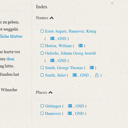
×
Index
Names
r zu geben.
et weggeht.
Ernst August, Hannover, König
fliche Mutter
(
,
GND
)
Hutton, William
(
)
ar kurtz vor
Oelrichs, Johann Georg Arnold
bey
dem
(
,
GND
)
ng bitte.
Smith, George Thomas
(
)
efunden hat
Smith, Juliet
(
,
GND
,
)
en Wünsche
Places
Göttingen
(
,
GND
)
Hannover
(
,
GND
)