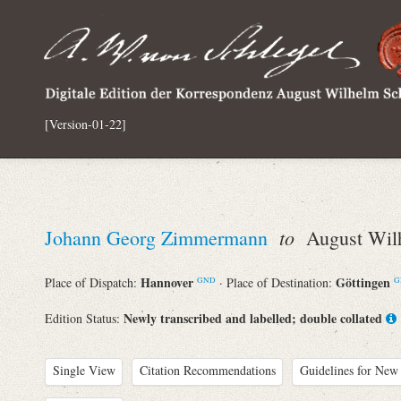
[Version-01-22]
to
Johann Georg Zimmermann
August Wilh
Hannover
Göttingen
Place of Dispatch:
· Place of Destination:
GND
G
Newly transcribed and labelled; double collated
Edition Status:
Single View
Citation Recommendations
Guidelines for New 