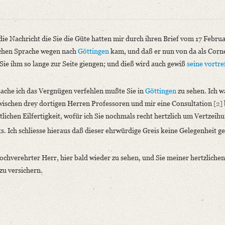
ie Nachricht die Sie die Güte hatten mir durch ihren Brief vom 17 Februa
schen Sprache wegen nach
Göttingen
kam, und daß er nun von da als Corn
Sie ihm so lange zur Seite giengen; und dieß wird auch gewiß
seine vortre
sache ich das Vergnügen verfehlen mußte Sie in
Göttingen
zu sehen. Ich w
zwischen drey dortigen Herren Professoren und mir eine Consultation
[2]
ichen Eilfertigkeit, wofür ich Sie nochmals recht hertzlich um Vertzeihu
niversitätsbibliothek
s. Ich schliesse hieraus daß dieser ehrwürdige Greis keine Gelegenheit g
hochverehrter Herr, hier bald wieder zu sehen, und Sie meiner hertzlich
zu versichern.
 Herr, für die Nachricht die Sie die Güte hatten mir durch ihren [...]“