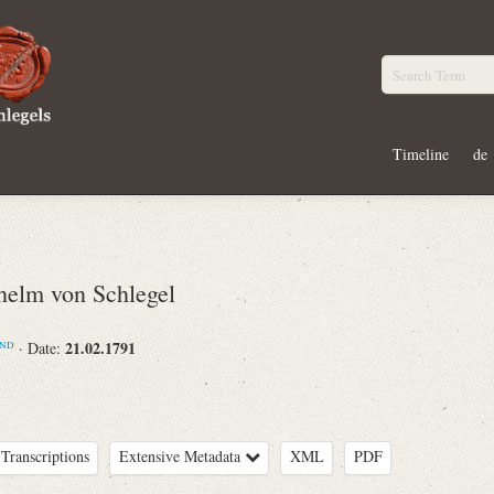
Timeline
de
elm von Schlegel
21.02.1791
· Date:
ND
Transcriptions
Extensive Metadata
XML
PDF