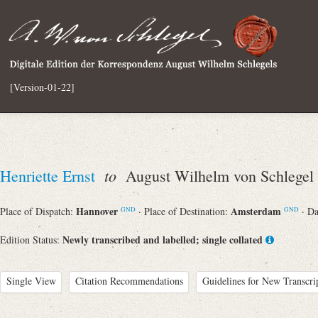
[Version-01-22]
to
Henriette Ernst
August Wilhelm von Schlegel
Hannover
Amsterdam
Place of Dispatch:
· Place of Destination:
· D
GND
GND
Newly transcribed and labelled; single collated
Edition Status:
Single View
Citation Recommendations
Guidelines for New Transcri