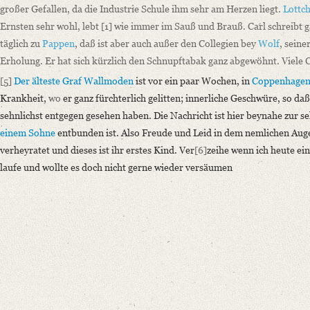
großer Gefallen, da die Industrie Schule ihm sehr am Herzen liegt.
Lottc
Ernsten sehr wohl, lebt
[1]
wie immer im Sauß und Brauß. Carl schreibt g
täglich zu
Pappen
, daß ist aber auch außer den Collegien bey
Wolf
, seine
Erholung. Er hat sich kürzlich den Schnupftabak ganz abgewöhnt. Viel
[5]
Der älteste Graf Wallmoden
ist vor ein paar Wochen, in
Coppenhage
Krankheit,
wo
er ganz fürchterlich gelitten; innerliche Geschwüre, so daß
sehnlichst entgegen gesehen haben. Die Nachricht ist hier beynahe zur
einem Sohne
entbunden ist. Also Freude und Leid in dem nemlichen Augen
verheyratet und dieses ist ihr erstes Kind. Ver
[6]
zeihe wenn ich heute ein
laufe und wollte es doch nicht gerne wieder versäumen