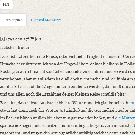
PDF
Metadata Concerning Header
Transcription
Digitized Manuscript
Sender: Henriette Ernst
Recipient: August Wilhelm von Schlegel
sten
Jan.
[1]
1792 den 27
Place of Dispatch: Hannover
GND
Liebster Bruder
Place of Destination: Amsterdam
GND
Es ist ist itzt zeither eine Pause, oder vielmehr Trägheit in unserer Cor
Date: 27.01.1792
Ursache herrührt nemlich von der Ungewißheit, deines bleibens in Hol
Notations: Absende- und Empfangsort erschlossen.
Postage erwartet man etwas Entscheidendes zu erfahren und so wird es
Manuscript
verschoben; aber mit alledem ist dieß doch nicht recht, und ich fühle 
Provider: Dresden, Sächsische Landesbibliothek - Staats- und Universitä
auf die Art sich auf die Länge immer fremder zu werden, daß muß durcha
OAI Id: DE-1a-33449
und uns allen noch die Erzählung deiner kleinen Reise schuldig bist?
Classification Number: Mscr.Dresd.e.90,XIX,Bd.7,Nr.54
Es ist itzt das trübste fatalste neblichte Wetter und ich glaube selbst in
A
Number of Pages: 4S. auf Doppelbl. u. 2 S., hs. m. U
etwas hat denn auch das Wetter
[2]
Einfluß auf die Gesundheit, außer auf
Format: 23,4 x 19,2 cm; 16,1 x 10,8 cm
im Backen büßen müßen bin aber nun ganz wieder beßer, und
die Mutter
Incipit: „[1] 1792 den 27sten Jan.
spanische Fliegen und schwitzen nunmehr beynahe ganz vertrieben ist
, 
Liebster Bruder
zugebracht, und wegen des Arms gänzlich unthätig welches denn auch bey