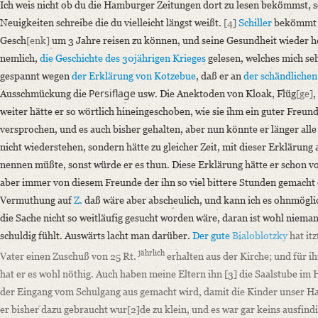
Ich weis nicht ob du die Hamburger Zeitungen dort zu lesen bekömmst, sol
Neuigkeiten schreibe die du vielleicht längst weißt.
[4]
Schiller
bekömmt v
Gesch
[enk]
um 3 Jahre reisen zu können, und seine Gesundheit wieder her
nemlich,
die Geschichte des 30jährigen Krieges
gelesen, welches mich seh
gespannt wegen
der Erklärung von
Kotzebue
, daß er an
der schändlichen
Persiflage
Ausschmückung die
usw. Die Anektoden von Kloak, Flüg
[ge]
,
weiter hätte er so wörtlich hineingeschoben, wie sie ihm ein guter Freu
versprochen, und es auch bisher gehalten, aber nun könnte er länger all
nicht wiederstehen, sondern hätte zu gleicher Zeit, mit dieser Erklärung
nennen müßte, sonst würde er es thun. Diese Erklärung hätte er schon v
aber immer von diesem Freunde der ihn so viel bittere Stunden gemacht d
Vermuthung auf
Z.
daß wäre aber abscheulich, und kann ich es ohnmögli
die Sache nicht so weitläufig gesucht worden wäre, daran ist wohl niema
schuldig fühlt. Auswärts lacht man darüber.
Der gute
Bialoblotzky
hat itz
jährlich
Vater einen Zuschuß von 25
Rt.
erhalten aus der Kirche; und für 
hat er es wohl nöthig. Auch haben meine Eltern ihn
[3]
die Saalstube im 
der Eingang vom Schulgang aus gemacht wird, damit die Kinder unser Ha
er bisher dazu gebraucht wur
[2]
de zu klein, und es war gar keins ausfin