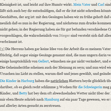
Es ist ist itzt zeither eine Pause, oder vielmehr Trägheit in unserer Corr
Kleinigkeit ist, und leicht auf ihre Humör wirkt.
Mein Vater
und
Carl
sind
läßt sich auch bey dir entschuldigen, daß er dir itzt nicht schreiben könnte
Language
Geschäften, der arg ist: mit den Gesängen haben wir zu frühe gehoft daß er
German
neulich daß es nun in der Regierung, und nächstens zum drucke kommen
Editors
nicht gehen; in der Regierung haben sie für gut befunden verschiedene 
Bamberg, Claudia
vorgeschlagen, die wahrscheinlich von
Stieger
sind versteht sich daß all
verbrämmt ist.
[3]
Die Herrens haben gar keine Idee von der Arbeit die es meinem Vater 
flüchtig, daß sogar einige Gesänge genannt sind, die man ungern darin ve
einige hauptsächlich von
Gellert
, wünschen sie gar nicht verändert, und 
Die Geheimderäthe scheinen auch der Meinung zu seyn; und nun wird wied
Ursachen ins Licht zu stellen, warum dieß und jenes gewählt, und geänd
Die Kinder
in
Harburg
haben die
natürlichen
Blattern beyde glücklich übe
darüber, ob es gleich recht schlimme 3 Wochen für
die Schwiegerin
mag g
Kinder, und
Betty
hat bey dem oft abwechselnden Wetter nicht über de
mir eben Heute schrieb nach
Hamburg
auf ein paar Tage gewesen, wo er
auf allerley Arten gesucht zu zerstreuen.