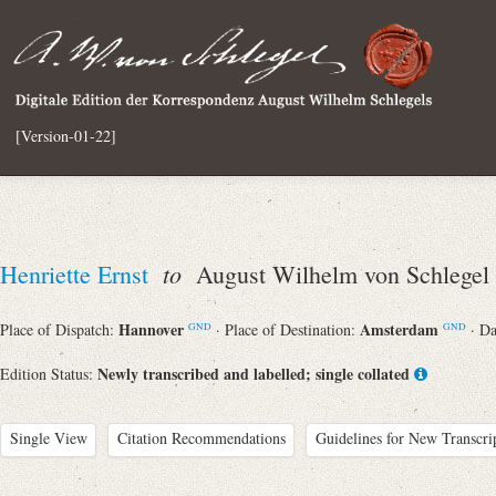
[Version-01-22]
to
Henriette Ernst
August Wilhelm von Schlegel
Hannover
Amsterdam
Place of Dispatch:
· Place of Destination:
· D
GND
GND
Newly transcribed and labelled; single collated
Edition Status:
Single View
Citation Recommendations
Guidelines for New Transcri