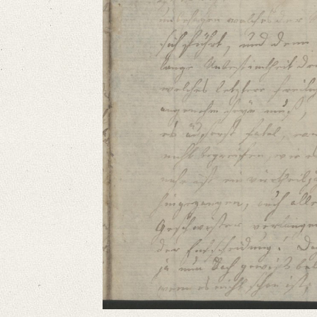
Liebster Bruder,
Nach deinem letzten Briefen zu urtheilen, deucht mir bist du itzt auch nic
Language
German
Editors
Bamberg, Claudia