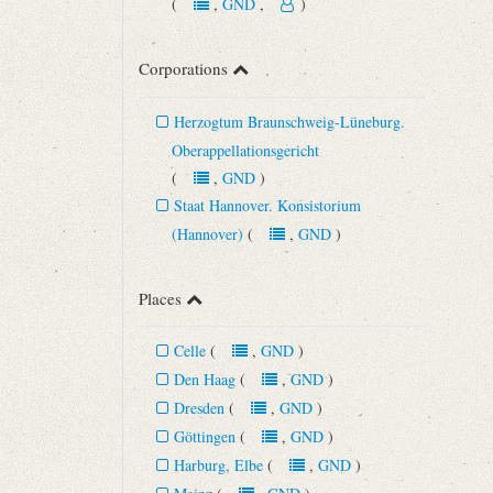
(
,
GND
,
)
Corporations
Herzogtum Braunschweig-Lüneburg.
Oberappellationsgericht
(
,
GND
)
Staat Hannover. Konsistorium
(Hannover)
(
,
GND
)
Places
Celle
(
,
GND
)
Den Haag
(
,
GND
)
Dresden
(
,
GND
)
Göttingen
(
,
GND
)
Harburg, Elbe
(
,
GND
)