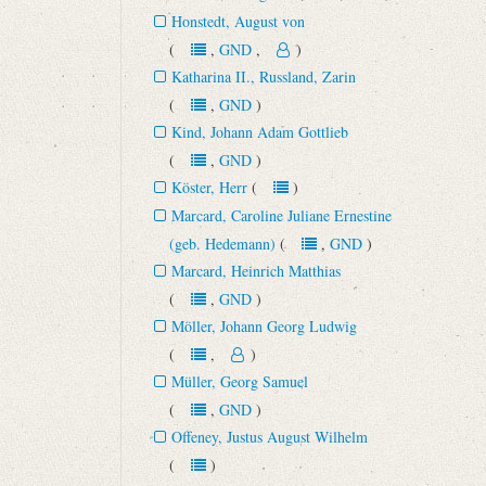
Honstedt, August von
(
,
GND
,
)
Katharina II., Russland, Zarin
(
,
GND
)
Kind, Johann Adam Gottlieb
(
,
GND
)
Köster, Herr
(
)
Marcard, Caroline Juliane Ernestine
(geb. Hedemann)
(
,
GND
)
Marcard, Heinrich Matthias
(
,
GND
)
Möller, Johann Georg Ludwig
(
,
)
Müller, Georg Samuel
(
,
GND
)
Offeney, Justus August Wilhelm
(
)