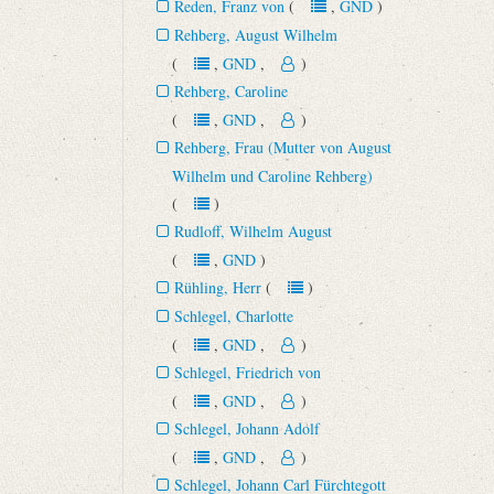
Reden, Franz von
(
,
GND
)
Rehberg, August Wilhelm
(
,
GND
,
)
Rehberg, Caroline
(
,
GND
,
)
Rehberg, Frau (Mutter von August
Wilhelm und Caroline Rehberg)
(
)
Rudloff, Wilhelm August
(
,
GND
)
Rühling, Herr
(
)
Schlegel, Charlotte
(
,
GND
,
)
Schlegel, Friedrich von
(
,
GND
,
)
Schlegel, Johann Adolf
(
,
GND
,
)
Schlegel, Johann Carl Fürchtegott