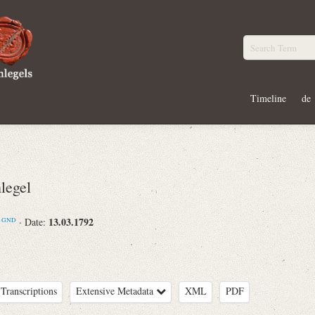
Timeline
de
legel
m
13.03.1792
· Date:
GND
Transcriptions
Extensive Metadata
XML
PDF