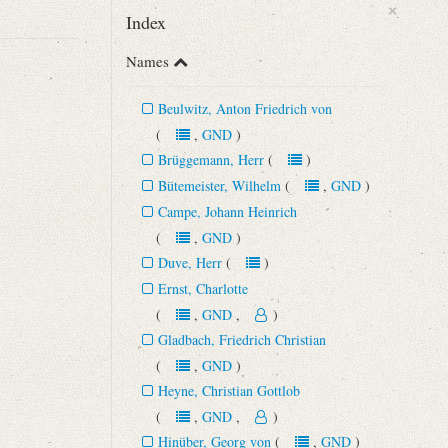
×
Index
Names
Beulwitz, Anton Friedrich von
(
,
GND
)
Brüggemann, Herr
(
)
Bütemeister, Wilhelm
(
,
GND
)
Campe, Johann Heinrich
(
,
GND
)
Duve, Herr
(
)
Ernst, Charlotte
(
,
GND
,
)
Gladbach, Friedrich Christian
(
,
GND
)
Heyne, Christian Gottlob
(
,
GND
,
)
Hinüber, Georg von
(
,
GND
)