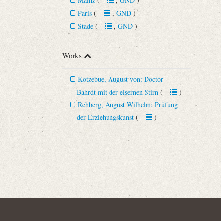
Mainz
(
,
GND
)
Paris
(
,
GND
)
Stade
(
,
GND
)
Works
Kotzebue, August von: Doctor
Bahrdt mit der eisernen Stirn
(
)
Rehberg, August Wilhelm: Prüfung
der Erziehungskunst
(
)