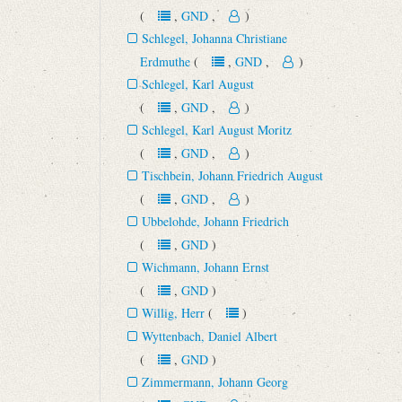
(
,
GND
,
)
Schlegel, Johanna Christiane
Erdmuthe
(
,
GND
,
)
Schlegel, Karl August
(
,
GND
,
)
Schlegel, Karl August Moritz
(
,
GND
,
)
Tischbein, Johann Friedrich August
(
,
GND
,
)
Ubbelohde, Johann Friedrich
(
,
GND
)
Wichmann, Johann Ernst
(
,
GND
)
Willig, Herr
(
)
Wyttenbach, Daniel Albert
(
,
GND
)
Zimmermann, Johann Georg