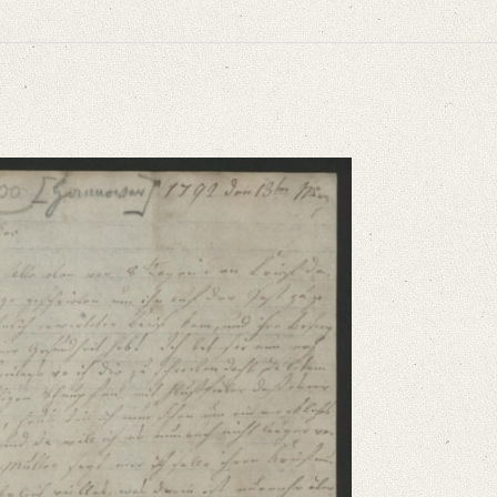
niversitätsbibliothek
tbeylege geschrieben um [...]“