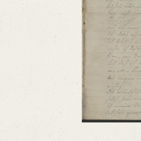
German
Editors
Bamberg, Claudia
Varwig, Olivia