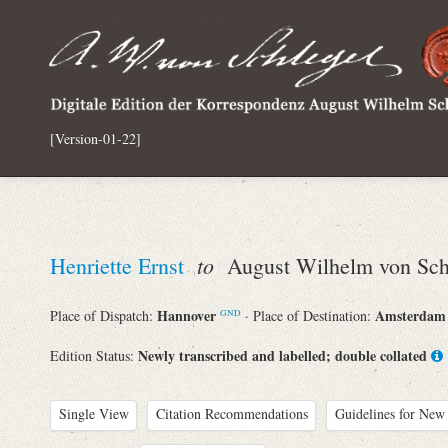
[Version-01-22]
to
Henriette Ernst
August Wilhelm von Sch
Hannover
Amsterda
Place of Dispatch:
· Place of Destination:
GND
Newly transcribed and labelled; double collated
Edition Status:
Single View
Citation Recommendations
Guidelines for New 