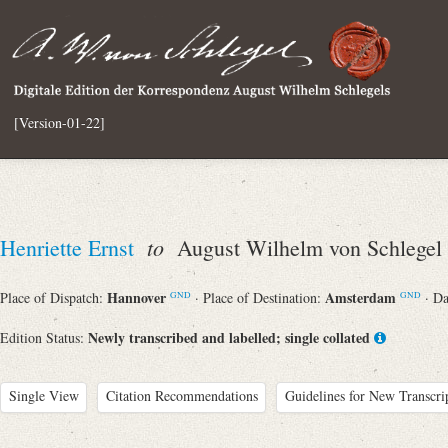
[Version-01-22]
to
Henriette Ernst
August Wilhelm von Schlegel
Hannover
Amsterdam
Place of Dispatch:
· Place of Destination:
· D
GND
GND
Newly transcribed and labelled; single collated
Edition Status:
Single View
Citation Recommendations
Guidelines for New Transcri