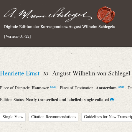
[Version-01-22]
to
Henriette Ernst
August Wilhelm von Schlegel
Hannover
Amsterdam
Place of Dispatch:
· Place of Destination:
· D
GND
GND
Newly transcribed and labelled; single collated
Edition Status:
Single View
Citation Recommendations
Guidelines for New Transcri