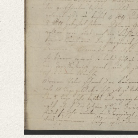
Dießmahl möchte wohl die Reihe an dich seyn, unzufrieden zu seyn daß 
Language
German
Editors
Bamberg, Claudia