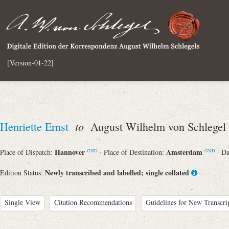
[Version-01-22]
to
Henriette Ernst
August Wilhelm von Schlegel
Hannover
Amsterdam
Place of Dispatch:
· Place of Destination:
· D
GND
GND
Newly transcribed and labelled; single collated
Edition Status:
Single View
Citation Recommendations
Guidelines for New Transcri