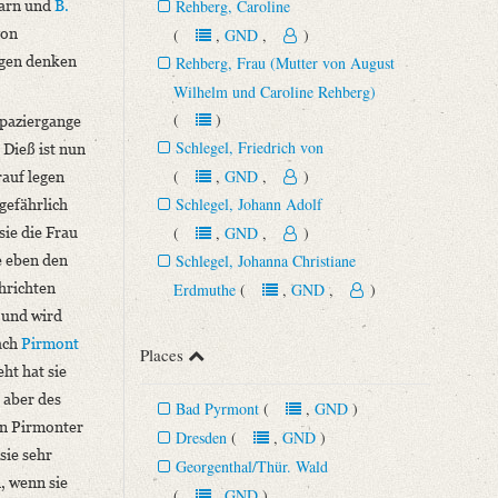
arn und
B.
Rehberg, Caroline
von
(
,
GND
,
)
agen denken
Rehberg, Frau (Mutter von August
Wilhelm und Caroline Rehberg)
(
)
Spaziergange
Schlegel, Friedrich von
 Dieß ist nun
(
,
GND
,
)
rauf legen
Schlegel, Johann Adolf
gefährlich
sie die Frau
(
,
GND
,
)
e eben den
Schlegel, Johanna Christiane
hrichten
Erdmuthe
(
,
GND
,
)
s und wird
ach
Pirmont
Places
ht hat sie
 aber des
Bad Pyrmont
(
,
GND
)
den Pirmonter
Dresden
(
,
GND
)
sie sehr
Georgenthal/Thür. Wald
 wenn sie
(
,
GND
)