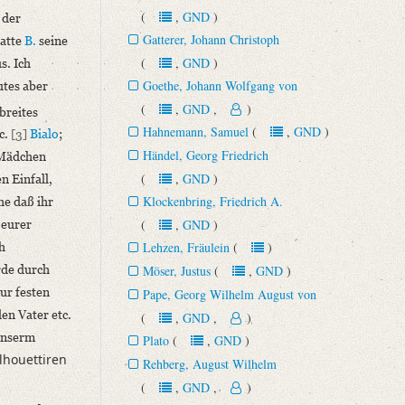
(
,
GND
)
 der
Gatterer, Johann Christoph
hatte
B.
seine
(
,
GND
)
s. Ich
Goethe, Johann Wolfgang von
utes aber
(
,
GND
,
)
breites
Hahnemann, Samuel
(
,
GND
)
tc.
[3]
Bialo
;
Händel, Georg Friedrich
 Mädchen
(
,
GND
)
n Einfall,
Klockenbring, Friedrich A.
he daß ihr
(
,
GND
)
 eurer
Lehzen, Fräulein
(
)
h
rde durch
Möser, Justus
(
,
GND
)
ur festen
Pape, Georg Wilhelm August von
en Vater etc.
(
,
GND
,
)
nserm
Plato
(
,
GND
)
ilhouettiren
Rehberg, August Wilhelm
(
,
GND
,
)