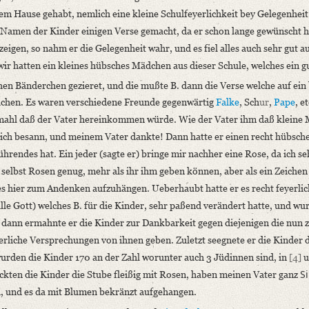
em Hause gehabt, nemlich eine kleine Schulfeyerlichkeit bey Gelegenheit
 Namen der Kinder einigen Verse gemacht, da er schon lange gewünscht 
eigen, so nahm er die Gelegenheit wahr, und es fiel alles auch sehr gut au
ir hatten ein kleines hübsches Mädchen aus dieser Schule, welches ein g
hen Bänderchen gezieret, und die mußte B. dann die Verse welche auf ein 
ichen. Es waren verschiedene Freunde gegenwärtig
Falke
, Sch
ur
,
Pape
, e
inmahl daß der Vater hereinkommen würde. Wie der Vater ihm daß kleine
sich besann, und meinem Vater dankte! Dann hatte er einen recht hübsche
hrendes hat. Ein jeder (sagte er) bringe mir nachher eine Rose, da ich se
 selbst Rosen genug, mehr als ihr ihm geben können, aber als ein Zeichen
es hier zum Andenken aufzuhängen. Ueberhaubt hatte er es recht feyerlic
lle Gott) welches B. für die Kinder, sehr paßend verändert hatte, und wu
; dann ermahnte er die Kinder zur Dankbarkeit gegen diejenigen die nun z
eyerliche Versprechungen von ihnen geben. Zuletzt seegnete er die Kinder d
urden die Kinder 170 an der Zahl worunter auch 3 Jüdinnen sind, in
[4]
u
S
ückten die Kinder die Stube fleißig mit Rosen, haben meinen Vater ganz
nd, und es da mit Blumen bekränzt aufgehangen.