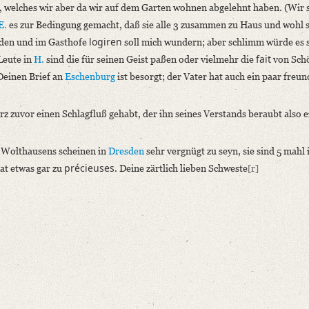
en, welches wir aber da wir auf dem Garten wohnen abgelehnt haben. (Wir 
E.
es zur Bedingung gemacht, daß sie alle 3 zusammen zu Haus und wohl 
logiren
erden und im Gasthofe
soll mich wundern; aber schlimm würde es s
fait
Leute in
H.
sind die für seinen Geist paßen oder vielmehr die
von Schö
Deinen Brief an
Eschenburg
ist besorgt; der Vater hat auch ein paar freun
rz zuvor einen Schlagfluß gehabt, der ihn seines Verstands beraubt also e
. Wolthausens scheinen in
Dresden
sehr vergnügt zu seyn, sie sind 5 mahl 
précieuses
hat etwas gar zu
. Deine zärtlich lieben Schweste
[r]