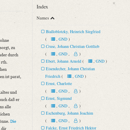
×
Index
Names
Bialloblotzky, Heinrich Siegfried
(
,
GND
)
 ohne
Cruse, Johann Christian Gottlieb
sorgt, zu
(
,
GND
,
)
uder durch
Ebert, Johann Arnold
(
,
GND
)
 rth.
Eisendecher, Johann Christian
chen
Friedrich
(
,
GND
)
n ist parat,
Ernst, Charlotte
(
,
GND
,
)
kaltes und
Ernst, Sigmund
auch daß er
(
,
GND
,
)
s alle
Eschenburg, Johann Joachim
lichen
(
,
GND
,
)
wönne.
Die
Falcke, Ernst Friedrich Hektor
h dir