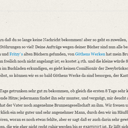
yn daß du so lange keine Nachricht bekommen! aber so geht es zuweilen,
Stöhrungen so viel! Deine Aufträge wegen deiner Bücher sind nun alle be
en und
Fritzyʼs
alten Büchern gefunden, von
Göthens
Werken
hat mein Br
freilich noch nicht angelangt ist; es kostet 4 rth. und die kleine würde 8
niversitätsbibliothek
ch im Buchladen erkundigen, es giebt keinen Comißionär der Zweybrücks
ibst, so können wir es so bald Göthens Werke da sind besorgen, der Kaste
age getrunken sehr gut zu bekommen, ob gleich die ersten 8 Tage sehr 
kende Hitze; jedermann findet ihn sehr munter, und vergnügt, mir deucht 
hat der Vater noch angenehme Brunnengesellschaft an ihm. Wir freuen un
 wirklich ein sehr guter und sehr angenehmer Mann, durch den wir im Häuß
eyn daß du so lange [...]“
i
ren, woran es noch etwas fehlte, aber er sagt daß er auch darin sehr ge
examinirt
n, die wie eher nicht recht ruhig werden bis er
ist. Er läßt sic