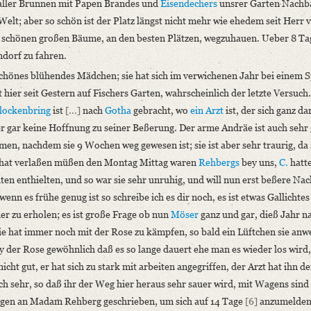
ller Brunnen mit Papen Brandes und
Eisendechers
unsrer Garten Nachb
elt; aber so schön ist der Platz längst nicht mehr wie ehedem seit Herr 
die schönen großen Bäume, an den besten Plätzen, wegzuhauen. Ueber 8 T
ndorf zu fahren.
schönes blühendes Mädchen; sie hat sich im verwichenen Jahr bei einem 
 hier seit Gestern auf Fischers Garten, wahrscheinlich der letzte Versuch.
lockenbring
ist
[...]
nach
Gotha
gebracht, wo
ein Arzt
ist, der sich ganz da
er gar keine Hoffnung zu seiner Beßerung. Der arme Andräe ist auch sehr 
n, nachdem sie 9 Wochen weg gewesen ist; sie ist aber sehr traurig, da 
t hat verlaßen müßen den Montag Mittag waren
Rehbergs
bey uns,
C.
hatt
en enthielten, und so war sie sehr unruhig, und will nun erst beßere Nac
n es frühe genug ist so schreibe ich es dir noch, es ist etwas Gallichte
er zu erholen; es ist große Frage ob nun
Möser
ganz und gar, dieß Jahr n
ie hat immer noch mit der Rose zu kämpfen, so bald ein Lüftchen sie anwe
ey der Rose gewöhnlich daß es so lange dauert ehe man es wieder los wird,
nicht gut, er hat sich zu stark mit arbeiten angegriffen, der Arzt hat ihn 
ch sehr, so daß ihr der Weg hier heraus sehr sauer wird, mit Wagens sind 
agen an Madam Rehberg geschrieben, um sich auf 14 Tage
[6]
anzumelden,