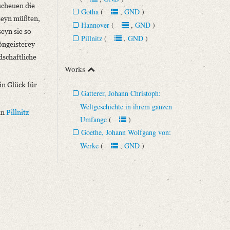
scheuen die
Gotha
(
,
GND
)
seyn müßten,
Hannover
(
,
GND
)
eyn sie so
Pillnitz
(
,
GND
)
ngeisterey
dschaftliche
Works
in Glück für
Gatterer, Johann Christoph:
Weltgeschichte in ihrem ganzen
in
Pillnitz
Umfange
(
)
Goethe, Johann Wolfgang von:
Werke
(
,
GND
)