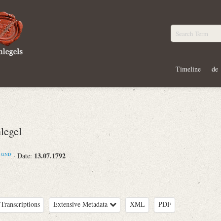
Timeline
de
legel
m
13.07.1792
· Date:
GND
Transcriptions
Extensive Metadata
XML
PDF