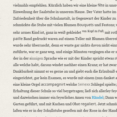
fête
vielmahls empfehlen. Kürzlich haben wir eine kleine
in unsr
German
Einweihung der Saalstube in unserem Hause. Der Vater hatte im
Editors
Zufriedenheit über die Schulanstalt, in Gegenwart der Kinder zu z
Bamberg, Claudia
Bouquets
schmückte die Stube mit vielen Blumen
und Festons; w
von Kopf zu Fuß;
sehr armes Kind ist, ganz in weiß gekleidet
mit rot
paille
Band gedruckt waren auf einem Teller mit Blumen überre
wurde sehr überrascht, denn er wuste gar nichts davon nicht e
zuführte, war er ganz weg, und einige Minuten vergingen ehe er 
der in der s
innigen
Sprache wie er mit der Kinder spricht etwas rü
alle welche habt, daraus windet nachher einen Kranz; er hat zwar
Dankbarkeit nimmt er es gerne an und giebt euch die Erlaubniß 
eingerichtet, gar kein Examen, es wurde mit einem (nun danket a
accompagnirt
Senexx
eine kleine Orgel
welche
Schlegel spielte
Erhaltung dieser Schule so viel beygetragen; ließ sich allerley f
und dazwischen immer ein feyerliches Amen von
Händel
; Dann w
regaliert
Garten geführt, und mit Kuchen und Obst
. Jetzt schm
laßen wie er in der Schullstube geseßen mit der Rose in der Ha