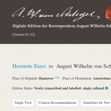
[Version-01-22]
to
Henriette Ernst
August Wilhelm von Sch
Hannover
Amsterda
Place of Dispatch:
· Place of Destination:
GND
Newly transcribed and labelled; single collated
Edition Status:
Single View
Citation Recommendations
Guidelines for New 