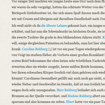
tour
Vor einiger Zeit machten wir jungen Leute eine
nach dem Ha
wir waren da sehr vergnügt, hatten das schönste Wetter von der W
Berlepsch Guthsbesitzer ist, der sich einen Spaß daraus mach 
wir mit Crusen und übrigens mit derselben Gesellschaft nach Ne
Ich weiß nicht ob du
die älteste Lehzen
gekannt hast, ein junges 
erkältet, und hat nun die Schwindsucht im höchsten Grade, sie ist
die zweyte Tochter die grade in den blühendsten Jahren stirbt.
K
will, einige dergleichen Patienten zu behandeln, man hat hier ab
krank.
Caroline Rehberg
[5]
ist vor ein paar Tagen wiedergekomme
von Voigt im starken Fieber als Vorbote einer großen Krankhei
ersten Brief bekommen der eben keine sehr tröstlichen Nachricht
erwarten eher sie wieder ausgeht, heute müßen Briefe kommen, wen
bey ihrem schwachen Körper freylich viel dazu gehören sich wied
kömmt! Carolinens Gesundheit gefällt mir auch noch gar nicht, s
wieder Fieber und Geschwullst im Gesicht, daß ist nun freilich b
wegen doch sehr unangenehm.
Herr Rehberg
befindet sich auch 
Brunnen an der Quelle verordnet, und
Madam Rehberg
altert au
sparsam und also kommen sie selten.
Ebert
hatte vor ein paar T