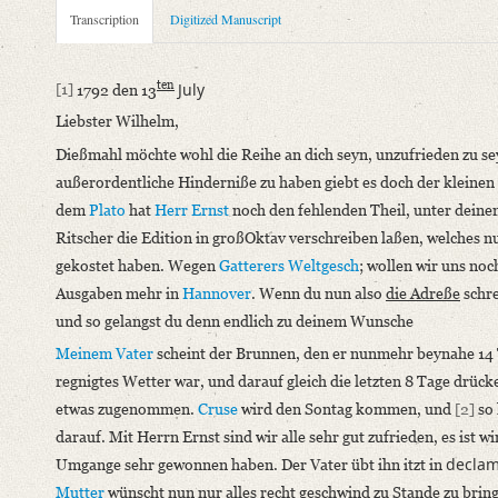
Metadata Concerning Header
Transcription
Digitized Manuscript
Sender: Henriette Ernst
Recipient: August Wilhelm von Schlegel
ten
July
[1]
1792 den 13
Place of Dispatch: Hannover
GND
Liebster Wilhelm,
Place of Destination: Amsterdam
GND
Dießmahl möchte wohl die Reihe an dich seyn, unzufrieden zu se
Date: 13.07.1792
außerordentliche Hinderniße zu haben giebt es doch der kleinen 
Notations: Absende- und Empfangsort erschlossen.
dem
Plato
hat
Herr Ernst
noch den fehlenden Theil, unter dein
Manuscript
Ritscher die Edition in großOktav verschreiben laßen, welches nun 
Provider: Dresden, Sächsische Landesbibliothek - Staats- und U
gekostet haben. Wegen
Gatterers
Weltgesch
; wollen wir uns no
OAI Id: DE-1a-33449
Ausgaben mehr in
Hannover
. Wenn du nun also
die Adreße
schre
Classification Number: Mscr.Dresd.e.90,XIX,Bd.7,Nr.61
und so gelangst du denn endlich zu deinem Wunsche
Number of Pages: 6S. auf Doppelbl., hs. m. U.
Meinem Vater
scheint der Brunnen, den er nunmehr beynahe 14 T
Format: 23,2 x 18,8 cm
regnigtes Wetter war, und darauf gleich die letzten 8 Tage drüc
Incipit: „[1] 1792 den 13ten July
etwas zugenommen.
Cruse
wird den Sontag kommen, und
[2]
so 
Liebster Wilhelm,
darauf. Mit Herrn Ernst sind wir alle sehr gut zufrieden, es ist
Dießmahl möchte wohl die Reihe an dich seyn, unzufrieden zu s
declam
Umgange sehr gewonnen haben. Der Vater übt ihn itzt in
Mutter
wünscht nun nur alles recht geschwind zu Stande zu bringe
Language