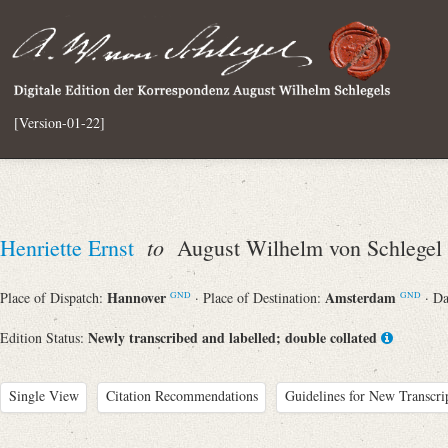
[Version-01-22]
to
Henriette Ernst
August Wilhelm von Schlegel
Hannover
Amsterdam
Place of Dispatch:
· Place of Destination:
· D
GND
GND
Newly transcribed and labelled; double collated
Edition Status:
Single View
Citation Recommendations
Guidelines for New Transcri