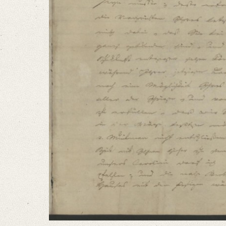
German
Editors
Bamberg, Claudia
Varwig, Olivia