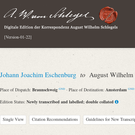
[Version-01-22]
to
Johann Joachim Eschenburg
August Wilhelm v
Braunschweig
Amsterdam
Place of Dispatch:
· Place of Destination:
GND
GND
Newly transcribed and labelled; double collated
Edition Status:
Single View
Citation Recommendations
Guidelines for New Transcri