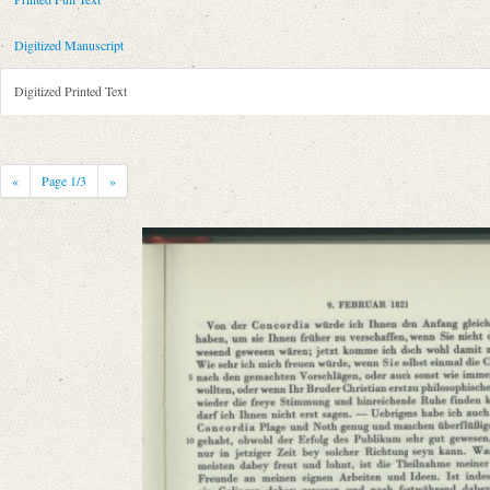
Metadata Concerning Header
Sender: August Wilhelm von Schlegel
Digitized Manuscript
Recipient: Karl Josef Hieronymus Windischmann
Place of Dispatch: Paris
GND
Digitized Printed Text
Place of Destination: Bonn
GND
Date: 09.02.1821
Notations: Empfangsort erschlossen.
«
Page
1
/3
»
Printed Text
Provider: Dresden, Sächsische Landesbibliothek - Staats- und Universitä
OAI Id: 335973167
Bibliography: Krisenjahre der Frühromantik. Briefe aus dem Schlegelkre
365‒367.
Incipit: „[1] Paris d. 9ten Febr. 1821.
Geliebtester Freund!
Ich sende Ihnen hiebey einen Brief von einem Hrn. Martini, der mir dur
Manuscript
Provider: Bonn, Universitäts- und Landesbibliothek