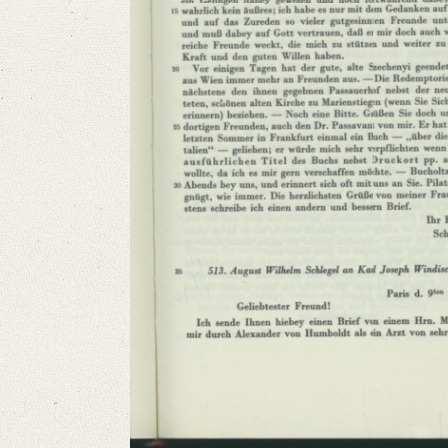
OAI Id: 1849830
Classification Number: Autographensammlung der Universitäts- und La
Provenance: Übersendet einen Brief des Arztes Martini, der ihm durc
Bittet um Unterstützung, dass Martini die Promotionskosten erlassen w
Baron Wenzel um Rat gefragt Erwähnt [Henry Thomas] Colbrooke und [?
über Rombergs, deren Onkel, Graf Belderbusch, er zuweilen trifft, und
Number of Pages: 1 e. Br. (3 S.)
Language
German
French