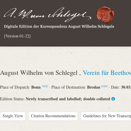
[Version-01-22]
August Wilhelm von Schlegel ,
Verein für Beeth
Bonn
Breslau
30.03
Place of Dispatch:
· Place of Destination:
· Date:
GND
GND
Newly transcribed and labelled; double collated
Edition Status:
Single View
Citation Recommendations
Guidelines for New Transcri