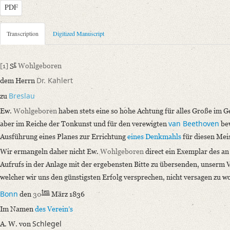
PDF
Metadata Concerning Header
Transcription
Digitized Manuscript
Sender: August Wilhelm von Schlegel, Verein für Beethovens Denkmal
Recipient: August Kahlert
r
[1]
S
Wohlgeboren
Place of Dispatch: Bonn
GND
Dr. Kahlert
dem Herrn
Place of Destination: Breslau
GND
Breslau
zu
Date: 30.03.1836
Ew.
Wohlgeboren
haben stets eine so hohe Achtung für alles Große im G
Notations: Nur Unterschrift eigenhändig. Schreiberhand mit Einfügun
van Beethoven
aber im Reiche der Tonkunst und für den verewigten
bew
Manuscript
Ausführung eines Planes zur Errichtung
eines Denkmahls
für diesen Meis
Provider: Bonn, Stadtarchiv
Wir ermangeln daher nicht Ew.
Wohlgeboren
direct ein Exemplar des an
Classification Number: SN 019 549
Aufrufs in der Anlage mit der ergebensten Bitte zu übersenden, unserm 
Incipit: „[1] Sr Wohlgeboren
welcher wir uns den günstigsten Erfolg versprechen, nicht versagen zu wo
dem Herrn Dr. Kahlert
ten
Bonn
den
30
März 1836
zu Breslau
Im Namen
des Verein’s
Ew. Wohlgeboren haben stets eine so hohe Achtung für alles Große im Ge
Schlegel
A. W. von
Language