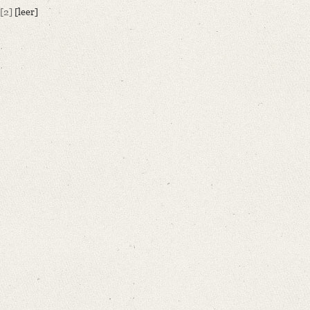
[2]
[leer]
German
Editors
Bamberg, Claudia
Varwig, Olivia