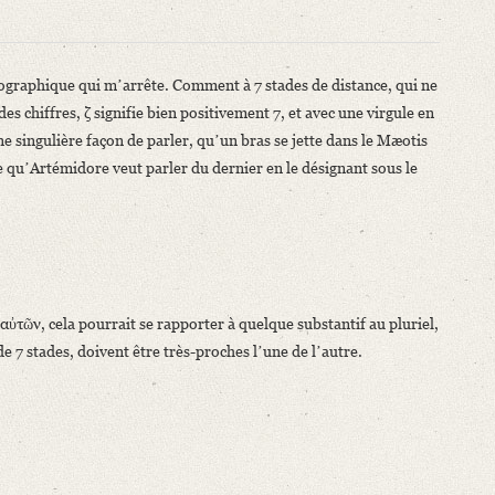
 géographique qui mʼarrête. Comment à 7 stades de distance, qui ne
s chiffres, ζ signifie bien positivement 7, et avec une virgule en
ne singulière façon de parler, quʼun bras se jette dans le Mæotis
e quʼArtémidore veut parler du dernier en le désignant sous le
ʼAngelo Mai. Bd. 1. Genf 1856, S. CXI‒CXII.
αὐτῶν, cela pourrait se rapporter à quelque substantif au pluriel,
 7 stades, doivent être très-proches lʼune de lʼautre.