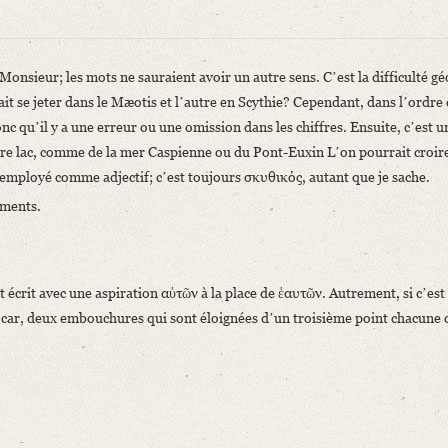
 Monsieur; les mots ne sauraient avoir un autre sens. Cʼest la difficulté
 se jeter dans le Mæotis et lʼautre en Scythie? Cependant, dans lʼordre de
onc quʼil y a une erreur ou une omission dans les chiffres. Ensuite, cʼest u
utre lac, comme de la mer Caspienne ou du Pont-Euxin Lʼon pourrait croir
s employé comme adjectif; cʼest toujours σκυθικός, autant que je sache.
ements.
r Guillaume Favre. Avec des lettres inédites dʼAuguste-Guillaume Schlegel et d
choliaste, Monsieur; les mots ne sauraient avoir un autre sens. Cʼest la [...]“
 écrit avec une aspiration αὑτῶν à la place de ἑαυτῶν. Autrement, si cʼest 
 car, deux embouchures qui sont éloignées dʼun troisième point chacune de