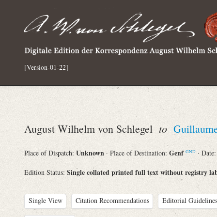
[Version-01-22]
to
August Wilhelm von Schlegel
Guillaume
Unknown
Genf
Place of Dispatch:
· Place of Destination:
· Date
GND
Single collated printed full text without registry la
Edition Status:
Single View
Citation Recommendations
Editorial Guidelines