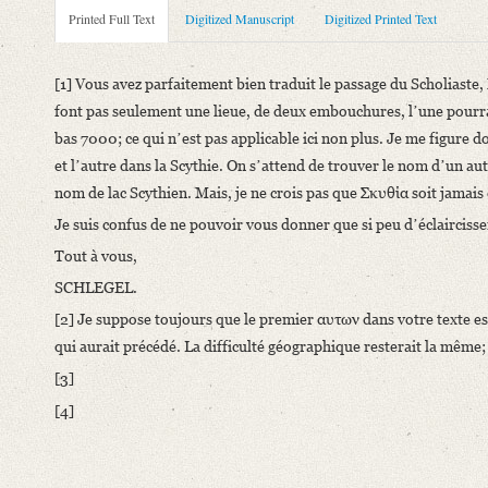
Metadata Concerning Header
Printed Full Text
Digitized Manuscript
Digitized Printed Text
Sender: August Wilhelm von Schlegel
Recipient: Guillaume Favre
[1] Vous avez parfaitement bien traduit le passage du Scholiaste,
Place of Dispatch: Unknown
font pas seulement une lieue, de deux embouchures, lʼune pourrait
Place of Destination: Genf
GND
bas 7000; ce qui nʼest pas applicable ici non plus. Je me figure d
Date: [o.D.]
et lʼautre dans la Scythie. On sʼattend de trouver le nom dʼun a
nom de lac Scythien. Mais, je ne crois pas que Σκυθία soit jamai
Printed Text
Je suis confus de ne pouvoir vous donner que si peu dʼéclairciss
Bibliography: Adert, Jules: Mélanges dʼhistoire littéraire pa
Incipit: „[1] Vous avez parfaitement bien traduit le passage du S
Tout à vous,
SCHLEGEL.
Manuscript
[2] Je suppose toujours que le premier αυτων dans votre texte est
Provider: Genf, Bibliothèque de Genève
qui aurait précédé. La difficulté géographique resterait la même;
Classification Number: Ms. suppl. 968, f. 77r-78v
Number of Pages: 2 S., hs. m. U.
[3]
[4]
Language
French
Greek