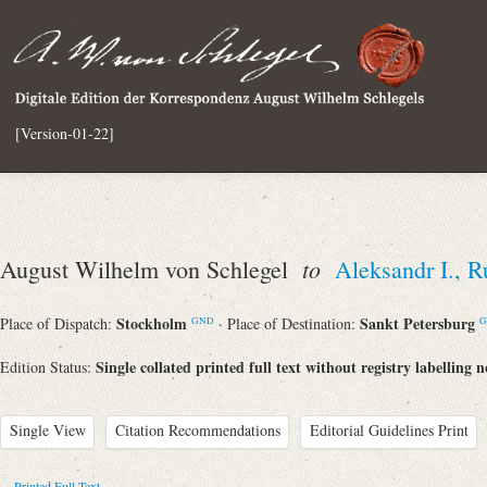
[Version-01-22]
to
August Wilhelm von Schlegel
Aleksandr I., R
Stockholm
Sankt Petersburg
Place of Dispatch:
· Place of Destination:
GND
G
Single collated printed full text without registry labelling n
Edition Status:
Single View
Citation Recommendations
Editorial Guidelines Print
Printed Full Text