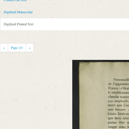
Metadata Concerning Header
Sender: August Wilhelm von Schlegel
Digitized Manuscript
Recipient: Aleksandr I., Russland, Zar
Place of Dispatch: Stockholm
GND
Digitized Printed Text
Place of Destination: Sankt Petersburg
GND
Date: [Februar 1813]
Notations: Ort des Verfassers erschlossen.
«
Page
1
/3
»
Printed Text
Provider: Dresden, Sächsische Landesbibliothek - Staats- und Universitä
OAI Id: 364189924
Bibliography: Brandt, Otto: August Wilhelm Schlegel. Der Romantiker u
Incipit: „[1] Sire.
Permettez moi de déposer au pied du trône de V. M. I. le seul hommage q
Manuscript
Provider: Dresden, Sächsische Landesbibliothek - Staats- und Universitä
OAI Id: 512512477
Classification Number: Mscr.Dresd.e.90,II,Nr.22