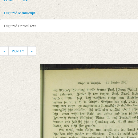
Metadata Concerning Header
Sender: August Wilhelm von Schlegel
Digitized Manuscript
Recipient: Gottfried August Bürger
Place of Dispatch: Amsterdam
GND
Digitized Printed Text
Place of Destination: Göttingen
GND
Date: 19.11.1791
Notations: Empfangsort erschlossen.
«
Page
1
/3
»
Printed Text
Provider: Dresden, Sächsische Landesbibliothek - Staats- und Universitä
OAI Id: 36284268X
Bibliography: Strodtmann, Adolf: Briefe von und an Gottfried August B
anderen, meist handschriftlichen Quellen. Bd. 4. Berlin 1874, S. 137‒1
Incipit: „[1] Amsterdam, den 19. Nov. 1791.
Wie gehts Ihnen denn, allerliebster Herzens-Bürger? Hört man doch gar 
Manuscript
Provider: Marbach am Neckar, Deutsches Literaturarchiv
Classification Number: A:Bürger 1916