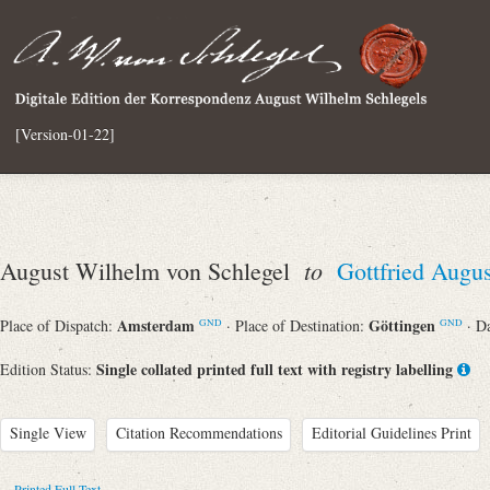
[Version-01-22]
to
August Wilhelm von Schlegel
Gottfried Augu
Amsterdam
Göttingen
Place of Dispatch:
· Place of Destination:
· D
GND
GND
Single collated printed full text with registry labelling
Edition Status:
Single View
Citation Recommendations
Editorial Guidelines Print
Printed Full Text