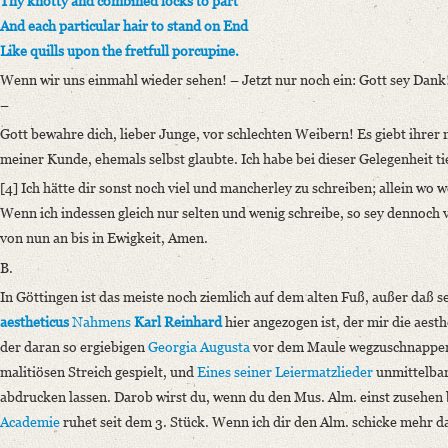
Thy knotty and combined locks to part
And each particular hair to stand on End
Like quills upon the fretfull porcupine.
Wenn wir uns einmahl wieder sehen! – Jetzt nur noch ein: Gott sey Dank!
–
Gott bewahre dich, lieber Junge, vor schlechten Weibern!
Es giebt ihrer 
meiner Kunde, ehemals selbst glaubte. Ich habe bei dieser Gelegenheit tief
[4] Ich hätte dir sonst noch viel und mancherley zu schreiben; allein wo
Wenn ich indessen gleich nur selten und wenig schreibe, so sey dennoch v
von nun an bis in Ewigkeit, Amen.
B.
In Göttingen ist das meiste noch ziemlich auf dem alten Fuß, außer daß 
aestheticus
Nahmens
Karl Reinhard
hier angezogen ist, der mir die aest
der daran so ergiebigen
Georgia Augusta
vor dem Maule wegzuschnappen 
malitiösen Streich gespielt, und
Eines seiner Leiermatzlieder
unmittelbar
abdrucken lassen. Darob wirst du, wenn du den Mus. Alm. einst zusehen
Academie
ruhet seit dem 3. Stück. Wenn ich dir den Alm. schicke mehr d