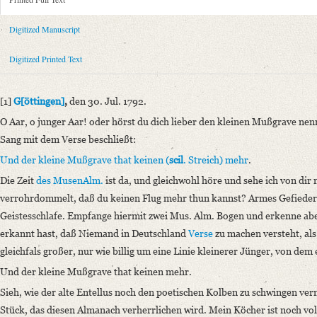
Metadata Concerning Header
Sender: Gottfried August Bürger
Digitized Manuscript
Recipient: August Wilhelm von Schlegel
Place of Dispatch: Göttingen
GND
Digitized Printed Text
Place of Destination: Amsterdam
GND
Date: 30.07.1792
[1]
G[öttingen]
,
den 30. Jul. 1792.
Notations: Empfangsort erschlossen.
O Aar, o junger Aar! oder hörst du dich lieber den kleinen Mußgrave nen
Printed Text
Sang mit dem Verse beschließt:
Provider: Dresden, Sächsische Landesbibliothek - Staats- und Universitä
Und der kleine Mußgrave that keinen (
scil
. Streich) mehr
.
OAI Id: 36284268X
Die Zeit
des MusenAlm.
ist da, und gleichwohl höre und sehe ich von dir n
Bibliography: Strodtmann, Adolf: Briefe von und an Gottfried August B
verrohrdommelt, daß du keinen Flug mehr thun kannst? Armes Gefieder
anderen, meist handschriftlichen Quellen. Bd. 4. Berlin 1874, S. 208‒2
Geistesschlafe. Empfange hiermit zwei Mus. Alm. Bogen und erkenne a
Incipit: „[1] G[öttingen], den 30. Jul. 1792.
erkannt hast, daß Niemand in Deutschland
Verse
zu machen versteht, als
O Aar, o junger Aar! oder hörst du dich lieber den kleinen Mußgrave n
gleichfals großer, nur wie billig um eine Linie kleinerer Jünger, von dem 
Manuscript
Und der kleine Mußgrave that keinen mehr.
Provider: Dresden, Sächsische Landesbibliothek - Staats- und Universitä
Sieh, wie der alte Entellus noch den poetischen Kolben zu schwingen v
OAI Id: DE-611-38972
Stück, das diesen Almanach verherrlichen wird. Mein Köcher ist noch voll g