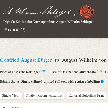
[Version-01-22]
to
Gottfried August Bürger
August Wilhelm von 
Göttingen
Amsterdam
Place of Dispatch:
· Place of Destination:
· D
GND
GND
Single collated printed full text with registry labelling
Edition Status:
Single View
Citation Recommendations
Editorial Guidelines Print
Printed Full Text