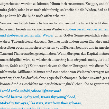
Classification Number: Mscr.Dresd.e.90,XIX,Bd.3,Nr.99
abgeschossen werden zu können. Nimm dich zusammen, Knappe, und folge
Number of Pages: 4 S. auf Doppelbl., hs. m. U.
mirs gleich; oder ist es noch nicht fertig, so kneife dir die Waden, daß e
Format: 19,7 x 12 cm
lange kann ich die Bude noch offen erhalten.
Language
Von meinen häuslichen Schicksalen hat dir vermuthlich das Gerücht dur
German
habe mich bereits im verwichenen Winter von
dem verschwenderischten, 
English
und ehebrecherischten aller Weiber
unter Gottes Sonne gerichtlich sche
wahrer Tugendspiegel dagegen. Sie mag mich in dem einen Ehejahre und
desselben
ppter
mit sechserley Arten von Hörnern beehret und in Ans
Tausend Thaler zurück gesetzt haben. Wenn übrigens das Kapital meiner
unerschöpflich wäre, so würde ich unstreitig jetzt nirgends mehr, als blo
leben. Solch ein [3] Kabinetsstück von ehelicher Untugend, wie dieses We
nicht mehr. Millionen Männer sind zwar schon von Weibern betrogen w
werden; aber das darf ich ohne Hyperbel behaupten, keiner unwürdiger und
könnte dir die Geschichte meiner dritten unglücklichen Ehe so ganz mitt
I could a tale unfold, whose lightest word
Would harrow up thy soul, freeze thy young blood,
Make thy two eyes, like stars, start from their spheres,