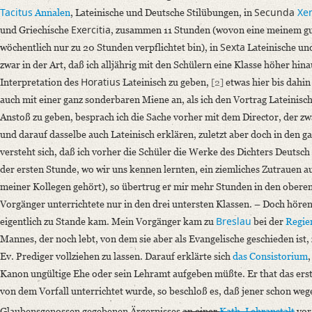
Tacitus
Secunda
Xe
Annalen
, Lateinische und Deutsche Stilübungen, in
Language
Exercitia
und Griechische
, zusammen 11 Stunden (wovon eine meinem gu
German
Sexta
wöchentlich nur zu 20 Stunden verpflichtet bin), in
Lateinische un
Editors
zwar in der Art, daß ich alljährig mit den Schülern eine Klasse höher hin
Bamberg, Claudia
Horatius
Interpretation des
Lateinisch zu geben,
[2]
etwas hier bis dahi
Varwig, Olivia
auch mit einer ganz sonderbaren Miene an, als ich den Vortrag Lateinisc
Anstoß zu geben, besprach ich die Sache vorher mit dem Director, der zwa
und darauf dasselbe auch Lateinisch erklären, zuletzt aber doch in den g
versteht sich, daß ich vorher die Schüler die Werke des Dichters Deutsch 
der ersten Stunde, wo wir uns kennen lernten, ein ziemliches Zutrauen a
meiner Kollegen gehört), so übertrug er mir mehr Stunden in den oberen
Vorgänger unterrichtete nur in den drei untersten Klassen. – Doch hören
Breslau
eigentlich zu Stande kam. Mein Vorgänger kam zu
bei der
Regie
Mannes, der noch lebt, von dem sie aber als Evangelische geschieden ist
Ev. Prediger vollziehen zu lassen. Darauf erklärte sich
das Consistorium
Kanon ungültige Ehe oder sein Lehramt aufgeben müßte. Er that das ers
von dem Vorfall unterrichtet wurde, so beschloß es, daß jener schon weg
Glaubensgenossen gegebenen Ärgernisses
an einer
Kath. Lehranstalt
vor