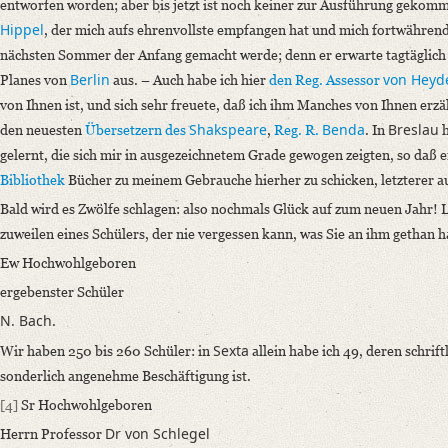
entworfen worden; aber bis jetzt ist noch keiner zur Ausführung gekom
Hippel
, der mich aufs ehrenvollste empfangen hat und mich fortwähren
nächsten Sommer der Anfang gemacht werde; denn er erwarte tagtäglich 
Berlin
von Heyd
Planes von
aus. – Auch habe ich hier
den Reg. Assessor
von Ihnen ist, und sich sehr freuete, daß ich ihm Manches von Ihnen erzä
Shakspeare
Benda
Breslau
den neuesten
Übersetzern
des
,
Reg. R.
. In
h
gelernt, die sich mir in ausgezeichnetem Grade gewogen zeigten, so daß 
Bibliothek
Bücher zu meinem Gebrauche hierher zu schicken, letzterer au
Bald wird es Zwölfe schlagen: also nochmals Glück auf zum neuen Jahr!
L
zuweilen eines Schülers, der nie vergessen kann, was Sie an ihm gethan 
Ew Hochwohlgeboren
ergebenster Schüler
N. Bach
.
Sexta
Wir haben 250 bis 260 Schüler: in
allein habe ich 49, deren schrif
sonderlich angenehme Beschäftigung ist.
[4]
Sr Hochwohlgeboren
Dr von Schlegel
Herrn Professor