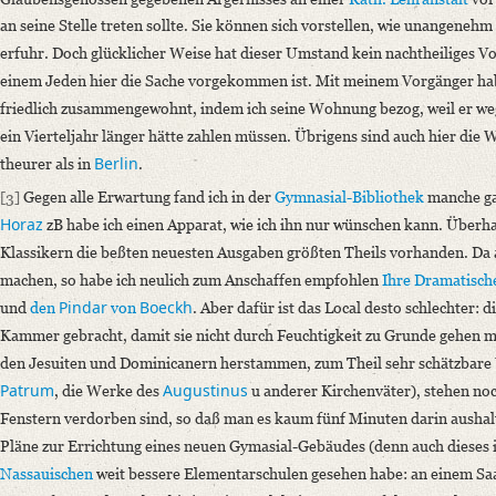
an seine Stelle treten sollte. Sie können sich vorstellen, wie unangenehm m
erfuhr. Doch glücklicher Weise hat dieser Umstand kein nachtheiliges Vo
einem Jeden hier die Sache vorgekommen ist. Mit meinem Vorgänger hab
friedlich zusammengewohnt, indem ich seine Wohnung bezog, weil er w
ein Vierteljahr länger hätte zahlen müssen.
Übrigens sind auch hier die
Berlin
theurer als in
.
[3]
Gegen alle Erwartung fand ich in der
Gymnasial-Bibliothek
manche ga
Horaz
zB habe ich einen Apparat, wie ich ihn nur wünschen kann. Überh
Klassikern die beßten neuesten Ausgaben größten Theils vorhanden. Da a
machen, so habe ich neulich zum Anschaffen empfohlen
Ihre Dramatisch
Pindar
Boeckh
und
den
von
. Aber dafür ist das Local desto schlechter: 
Kammer gebracht, damit sie nicht durch Feuchtigkeit zu Grunde gehen mö
den Jesuiten und Dominicanern herstammen, zum Theil sehr schätzbare 
Patrum
Augustinus
, die Werke des
u anderer Kirchenväter), stehen noc
Fenstern verdorben sind, so daß man es kaum fünf Minuten darin aushalt
Pläne zur Errichtung eines neuen Gymasial-Gebäudes (denn auch dieses is
Nassauischen
weit bessere Elementarschulen gesehen habe: an einem Saal