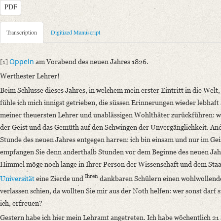
PDF
Metadata Concerning Header
Transcription
Digitized Manuscript
Sender: Johann Nicolaus Bach
Recipient: August Wilhelm von Schlegel
Oppeln
[1]
am Vorabend des neuen Jahres 1826.
Place of Dispatch: Oppeln
GND
Werthester Lehrer!
Place of Destination: Bonn
GND
Beim Schlusse dieses Jahres, in welchem mein erster Eintritt in die Welt, 
Date: 31.12.1825
fühle ich mich innigst getrieben, die süssen Erinnerungen wieder lebhaf
Manuscript
meiner theuersten Lehrer und unablässigen Wohlthäter zurückführen:
w
Provider: Dresden, Sächsische Landesbibliothek - Staats- und Universitä
der Geist und das Gemüth auf den Schwingen der Unvergänglichkeit
. An
OAI Id: DE-611-38972
Stunde des neuen Jahres entgegen harren:
ich bin einsam und nur im Ge
Classification Number: Mscr.Dresd.e.90,XIX,Bd.3,Nr.2
empfangen Sie denn anderthalb Stunden vor dem Beginne des neuen Jah
Number of Pages: 3 S. auf Doppelbl., hs. m. U. u Adresse
Himmel möge noch lange in Ihrer Person der Wissenschaft und dem Staat
Format: 25,6 x 20,5 cm
Ihren
Universität
eine Zierde und
dankbaren Schülern einen wohlwollend
Incipit: „[1] Oppeln am Vorabend des neuen Jahres 1826.
verlassen schien, da wollten Sie mir aus der Noth helfen
: wer sonst darf 
Werthester Lehrer!
ich, erfreuen? –
Beim Schlusse dieses Jahres, in welchem mein erster Eintritt in die Welt,
Gestern habe ich hier mein Lehramt angetreten. Ich habe wöchentlich 21