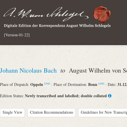
[Version-01-22]
to
Johann Nicolaus Bach
August Wilhelm von Sc
Oppeln
Bonn
31.12
Place of Dispatch:
· Place of Destination:
· Date:
GND
GND
Newly transcribed and labelled; double collated
Edition Status:
Single View
Citation Recommendations
Guidelines for New Transcri