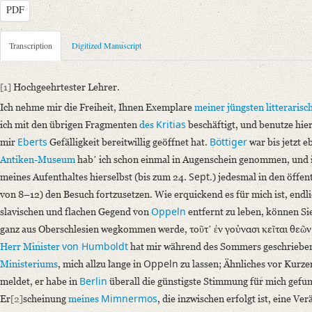
PDF
Metadata Concerning Header
Transcription
Digitized Manuscript
Sender: Johann Nicolaus Bach
Recipient: August Wilhelm von Schlegel
[1]
Hochgeehrtester Lehrer.
Place of Dispatch: Dresden
GND
Ich nehme mir die Freiheit, Ihnen Exemplare
meiner jüngsten litterarisc
Place of Destination: Bonn
GND
Kritias
ich mit den übrigen Fragmenten
des
beschäftigt, und benutze hie
Date: 04.09.1826
Eberts
Böttiger
mir
Gefälligkeit bereitwillig geöffnet hat.
war bis jetzt e
Notations: Empfangsort erschlossen.
Antiken-Museum
habʼ ich schon einmal in Augenschein genommen, und 
Sept.
meines Aufenthaltes hierselbst (bis zum 24.
) jedesmal in den öffe
Manuscript
von 8–12) den Besuch fortzusetzen. Wie erquickend es für mich ist, endli
Provider: Dresden, Sächsische Landesbibliothek - Staats- und Universitä
Oppeln
slavischen und flachen Gegend von
entfernt zu leben, können Si
OAI Id: DE-611-38972
ganz aus Oberschlesien wegkommen werde, τοῦτʼ ἐν γούνασι κεῖται θεῶν.
Classification Number: Mscr.Dresd.e.90,XIX,Bd.3,Nr.3
von Humboldt
Herr Minister
hat mir während des Sommers geschrieben,
Number of Pages: 2 S. auf Doppelbl., hs. m. U. u. Adresse
Oppeln
Ministeriums
, mich allzu lange in
zu lassen; Ähnliches vor Kurz
Format: 24,8 x 20,6 cm
Berlin
meldet, er habe in
überall die günstigste Stimmung für mich gefun
Incipit: „[1] Hochgeehrtester Lehrer.
Mimnermos
Er
[2]
scheinung
meines
, die inzwischen erfolgt ist, eine V
Ich nehme mir die Freiheit, Ihnen Exemplare meiner jüngsten litteraris