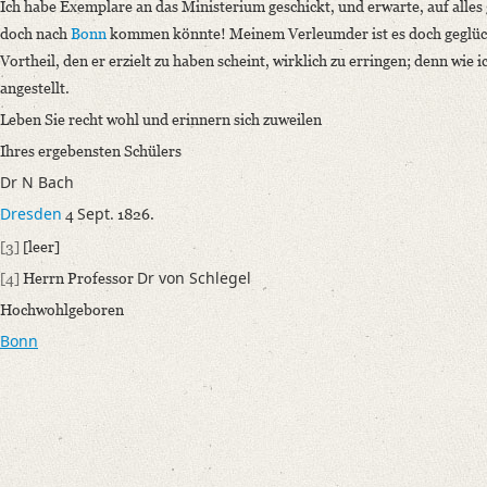
Ich habe Exemplare an das Ministerium geschickt, und erwarte, auf alles 
Language
doch nach
Bonn
kommen könnte! Meinem Verleumder ist es doch geglüc
German
Vortheil, den er erzielt zu haben scheint, wirklich zu erringen; denn wie i
Greek
angestellt.
Editors
Leben Sie recht wohl und erinnern sich zuweilen
Bamberg, Claudia
Ihres ergebensten Schülers
Seidel, Aline
Dr N Bach
Varwig, Olivia
Dresden
Sept.
4
1826.
[3]
[leer]
Dr von Schlegel
[4]
Herrn Professor
Hochwohlgeboren
Bonn