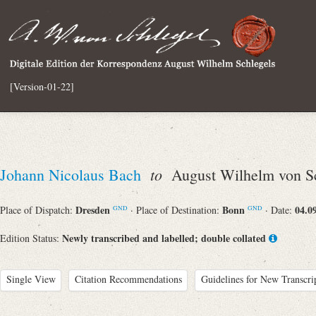
[Version-01-22]
to
Johann Nicolaus Bach
August Wilhelm von Sc
Dresden
Bonn
04.0
Place of Dispatch:
· Place of Destination:
· Date:
GND
GND
Newly transcribed and labelled; double collated
Edition Status:
Single View
Citation Recommendations
Guidelines for New Transcri