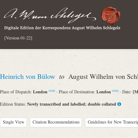
[Version-01-22]
to
Heinrich von Bülow
August Wilhelm von Schl
London
London
[M
Place of Dispatch:
· Place of Destination:
· Date:
GND
GND
Newly transcribed and labelled; double collated
Edition Status:
Single View
Citation Recommendations
Guidelines for New Transcri