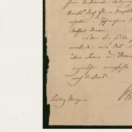
Language
German
Editors
Bamberg, Claudia
Varwig, Olivia