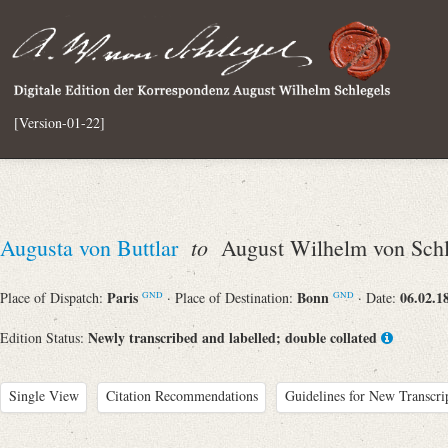
[Version-01-22]
to
Augusta von Buttlar
August Wilhelm von Schl
Paris
Bonn
06.02.1
Place of Dispatch:
· Place of Destination:
· Date:
GND
GND
Newly transcribed and labelled; double collated
Edition Status:
Single View
Citation Recommendations
Guidelines for New Transcri