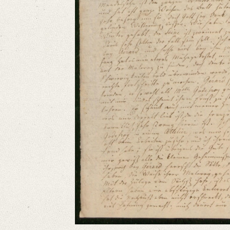
Language
German
Editors
Bamberg, Claudia
Varwig, Olivia