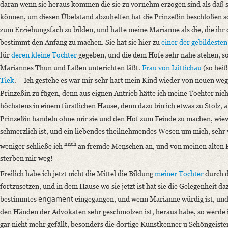
daran wenn sie heraus kommen die sie zu vornehm erzogen sind als daß sie
können, um diesen Übelstand abzuhelfen hat die Prinzeßin beschloßen so
zum Erziehungsfach zu bilden, und hatte meine Marianne als die, die ih
bestimmt den Anfang zu machen. Sie hat sie hier zu
einer der gebildeste
für
deren kleine Tochter
gegeben, und die dem Hofe sehr nahe stehen, so
Mariannes Thun und Laßen unterichten läßt.
Frau von Lüttichau
(so heiß
Tiek
. – Ich gestehe es war mir sehr hart mein Kind wieder von neuen w
Prinzeßin zu fügen, denn aus eignen Antrieb hätte ich meine Tochter nic
höchstens in einem fürstlichen Hause, denn dazu bin ich etwas zu Stolz, 
Prinzeßin handeln ohne mir sie und den Hof zum Feinde zu machen, wiewo
schmerzlich ist, und ein liebendes theilnehmendes Wesen um mich, sehr v
mich
weniger schließe ich
an fremde Menschen an, und von meinen alten Fr
sterben mir weg!
Freilich habe ich jetzt nicht die Mittel die Bildung
meiner Tochter
durch d
fortzusetzen, und in dem Hause wo sie jetzt ist hat sie die Gelegenheit da
engament
bestimmtes
eingegangen, und wenn Marianne würdig ist, und 
den Händen der Advokaten sehr geschmolzen ist, heraus habe, so werde i
gar nicht mehr gefällt, besonders die dortige Kunstkenner u Schöngeister