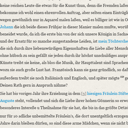
wiewohl nun wiederum Jahre vergangen sind, seit wir uns kein sichtbare
keine reichen Leute die etwas für die Kunst thun, denn die Fremden laß
bekomme ich wohl einen ehrenvollen Auftrag, aber selten einen Einträgli
Language
wegen gewöhnlich nur in Aquarel malen laßen, weil es billiger ist wie in O
German
Johann
die ich beide dieses Frühjar in dieser Manier malen mußte, worü
Editors
beneidet wurde, da ich die erste bin von der sich unsere Königin in Sach
Bamberg, Claudia
und der Ersatz für so manche ausgestandene Leiden, ist
mein Töchterch
Varwig, Olivia
die sich durch ihre liebenswürdigen Eigenschaften die Liebe aller Mensch
ohne hübsch zu sein gefällt sie jeden durch ihr höchst unschuldiges ansp
Künste treibt sie keine, als blos die Musik, ihr Haupttalent sind Sprachen
wozu sie auch große Lust hat. Französisch kann sie ganz gründlich, so da
sie
außerdem treibt sie noch Italiänisch und Englisch, und später mögte
ge
Deinen Rath gern in Anspruch nähme?
Sie hat bis voriges Jahr ihre Erziehung in dem
[3]
hiesigen Fräulein Stifte
Auguste
steht, vollendet und sich die Liebe ihrer hohen Gönnerin so erw
Detai
besonderes Intereße u Theilnahme für sie hat, die bis in das größte
nur für 10 adliche unbemittelte Fräulein’s, die dort unentgeltlich erzoge
Jahre darin bleiben dürfen, so sind diese arme Mädchen, wenn sie nicht