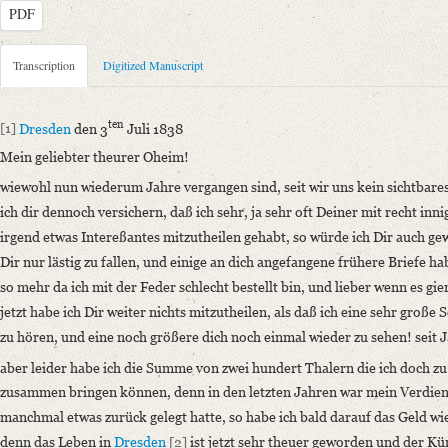
PDF
Metadata Concerning Header
Transcription
Digitized Manuscript
Sender: Augusta von Buttlar
Recipient: August Wilhelm von Schlegel
ten
[1]
Dresden
den 3
Juli 1838
Place of Dispatch: Dresden
GND
Mein geliebter theurer Oheim!
Place of Destination: Bonn
GND
wiewohl nun wiederum Jahre vergangen sind, seit wir uns kein sichtbare
Date: 03.07.1838
ich dir dennoch versichern, daß ich sehr, ja sehr oft Deiner mit recht inn
Notations: Empfangsort erschlossen.
irgend etwas Intereßantes mitzutheilen gehabt, so würde ich Dir auch ge
Manuscript
Dir nur lästig zu fallen, und einige an dich angefangene frühere Briefe h
Provider: Dresden, Sächsische Landesbibliothek - Staats- und Universitä
so mehr da ich mit der Feder schlecht bestellt bin, und lieber wenn es gie
OAI Id: DE-611-38972
jetzt habe ich Dir weiter nichts mitzutheilen, als daß ich eine sehr groß
Classification Number: Mscr.Dresd.e.90,XIX,Bd.3,Nr.146
zu hören, und eine noch größere dich noch einmal wieder zu sehen! seit J
Number of Pages: 4 S. auf Doppelbl., hs. m. U.
aber leider habe ich die Summe von zwei hundert Thalern die ich doch zu
Format: 19,9 x 12,9 cm
zusammen bringen können, denn in den letzten Jahren war mein Verdiens
Incipit: „[1] Dresden den 3ten Juli 1838
manchmal etwas zurück gelegt hatte, so habe ich bald darauf das Geld w
Mein geliebter theurer Oheim!
denn das Leben in
Dresden
[2]
ist jetzt sehr theuer geworden und der Kü