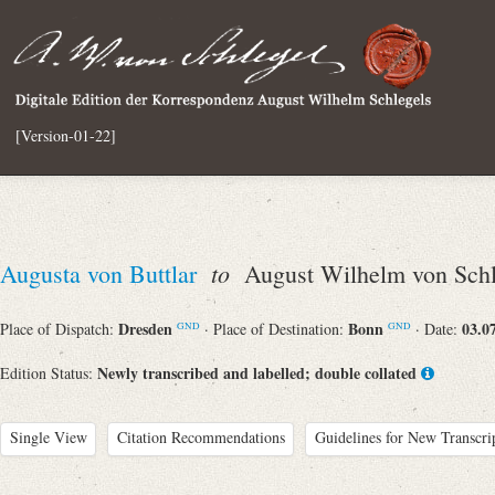
[Version-01-22]
to
Augusta von Buttlar
August Wilhelm von Schl
Dresden
Bonn
03.0
Place of Dispatch:
· Place of Destination:
· Date:
GND
GND
Newly transcribed and labelled; double collated
Edition Status:
Single View
Citation Recommendations
Guidelines for New Transcri