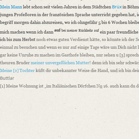
Brüx
Mein Mann
lebt schon seit vielen Jahren in dem Städtchen
in Böhme
jungen Profeßoren in der französichen Sprache unterricht gegeben hat, i
begriff morgen dahin abzureisen, wo ich ohngefähr 5 bis 6 Wochen bleib
auf
bei meiner Rückkehr auf
mich machen wenn ich dann
ein paar freundliche
ich bis zum Herbst
noch etwas guten Verdienst hätte, so könnte ich der 
einmal zu besuchen und wenn es nur auf einige Tage wäre um Dich nicht l
gar keine Unruhe zu machen im Gasthofe bleiben, nur sehen u
[3]
sprech
theuren Bruder
meiner unvergeßlichen Mutter
! denn ich bin sehr schwäc
Meine
[2]
Tochter
küßt dir unbekannter Weise die Hand, und ich bin dein
Buttlar
[1]
Meine Wohnung ist „im Italiänischen Dörfchen N
o
16. auch kann du d