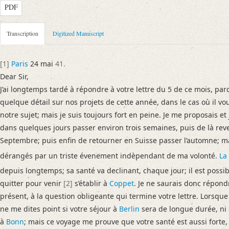
PDF
Metadata Concerning Header
Transcription
Digitized Manuscript
Sender: Achille-Léon-Victor de Broglie
Recipient: August Wilhelm von Schlegel
[1]
Paris
24 mai
41.
Place of Dispatch: Paris
GND
Dear Sir,
Place of Destination: Bonn
GND
J’ai longtemps tardé à répondre à votre lettre du 5 de ce mois, pa
Date: 24. Mai [1841]
quelque détail sur nos projets de cette année, dans le cas où il 
Notations: Datum (Jahr) sowie Empfangsort erschlossen. – Datierung d
notre sujet; mais je suis toujours fort en peine. Je me proposais e
dans quelques jours passer environ trois semaines, puis de là rev
Manuscript
Septembre; puis enfin de retourner en Suisse passer l’automne; m
Provider: Dresden, Sächsische Landesbibliothek - Staats- und Universitä
dérangés par un triste évenement indèpendant de ma volonté.
La
OAI Id: DE-611-38973
Classification Number: Mscr.Dresd.e.90,XIX,Bd.4(2),Nr.11
depuis longtemps; sa santé va declinant, chaque jour; il est possi
Number of Pages: 2 S. auf Doppelbl., hs. m. U.
quitter pour venir
[2]
s’établir à
Coppet
. Je ne saurais donc répon
Format: 20,8 x 13,5 cm
présent, à la question obligeante qui termine votre lettre. Lorsque j’y
Incipit: „[1] Paris 24 mai 41.
ne me dites point si votre séjour à
Berlin
sera de longue durée, ni 
Dear Sir,
à
Bonn
; mais ce voyage me prouve que votre santé est aussi forte, e