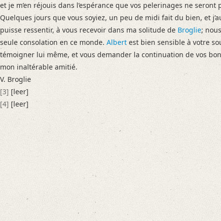
J’ai longtemps tardé à répondre à votre lettre du 5 de ce mois, parce que 
et je m’en réjouis dans l’espérance que vos pelerinages ne seront 
Quelques jours que vous soyiez, un peu de midi fait du bien, et j’
Language
puisse ressentir, à vous recevoir dans ma solitude de
Broglie
; nou
French
seule consolation en ce monde.
Albert
est bien sensible à votre sou
Editors
témoigner lui même, et vous demander la continuation de vos bont
Dänekas, Laura
mon inaltérable amitié.
Golyschkin, Ruth
V. Broglie
Steffes, Franziska
[3]
[leer]
[4]
[leer]