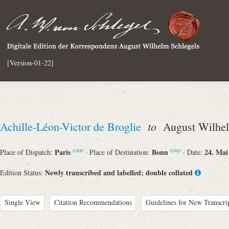
[Version-01-22]
to
Achille-Léon-Victor de Broglie
August Wilhel
Paris
Bonn
24. Mai
Place of Dispatch:
· Place of Destination:
· Date:
GND
GND
Newly transcribed and labelled; double collated
Edition Status:
Single View
Citation Recommendations
Guidelines for New Transcri