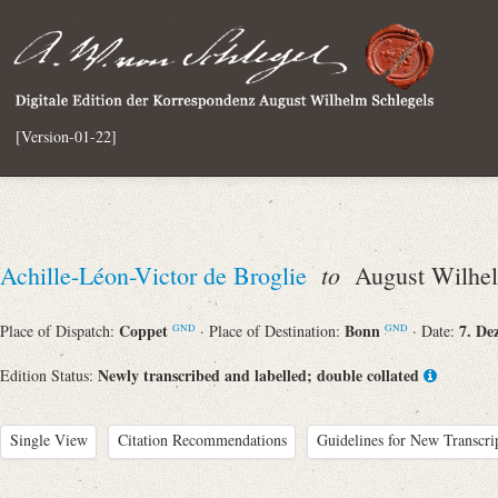
[Version-01-22]
to
Achille-Léon-Victor de Broglie
August Wilhel
Coppet
Bonn
7. De
Place of Dispatch:
· Place of Destination:
· Date:
GND
GND
Newly transcribed and labelled; double collated
Edition Status:
Single View
Citation Recommendations
Guidelines for New Transcri