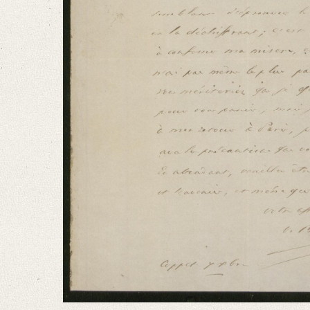
Vous aviez très bien lu mon ecriture, et c’est par pure malice que vous f
Language
French
Editors
Dänekas, Laura
Golyschkin, Ruth
Steffes, Franziska