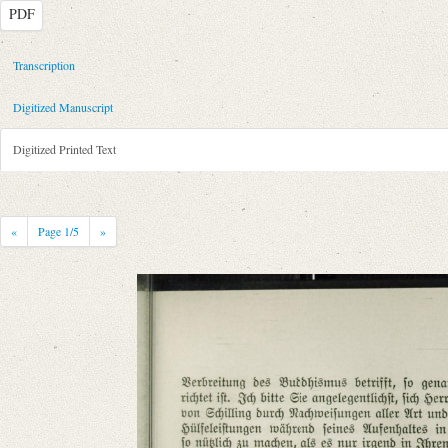
PDF
Metadata Concerning Header
Transcription
Sender: Christian Lassen, Augusta von Buttlar
Digitized Manuscript
Recipient: August Wilhelm von Schlegel
Place of Dispatch: London
GND
Digitized Printed Text
Place of Destination: Bonn
GND
Date: 10.12.1823
Notations: Da der Brief im Druck nur teilweise wiedergegeben ist, wurd
«
Page
1
/5
»
Printed Text
Provider: Dresden, Sächsische Landesbibliothek - Staats- und Universitä
OAI Id: 370508637
Bibliography: Schlegel, August Wilhelm; Lassen, Christian: Briefwechse
Incipit: „[1] II.
Geliebter Onkel!
Ich mache mit Freuden von Herrn Laßenʼs Anerbiethen Gebrauch, um ein
Manuscript