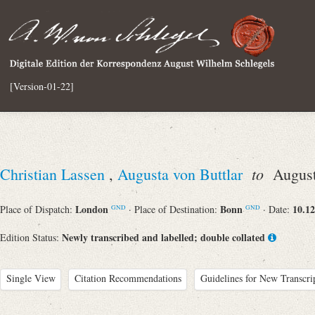
[Version-01-22]
to
Christian Lassen
,
Augusta von Buttlar
August 
London
Bonn
10.12
Place of Dispatch:
· Place of Destination:
· Date:
GND
GND
Newly transcribed and labelled; double collated
Edition Status:
Single View
Citation Recommendations
Guidelines for New Transcri