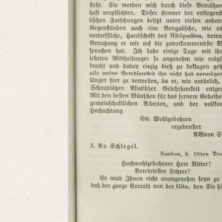
Provider: Dresden, Sächsische Landesbibliothek - Staats- und Universitä
OAI Id: DE-611-34965
Classification Number: Mscr.Dresd.e.90,XIX,Bd.14,Nr.14
Number of Pages: 3 S. auf Doppelbl., hs. m. U. u. Adresse
Format: 22,5 x 18,5 cm
Language
German
Editors
Bamberg, Claudia
Varwig, Olivia