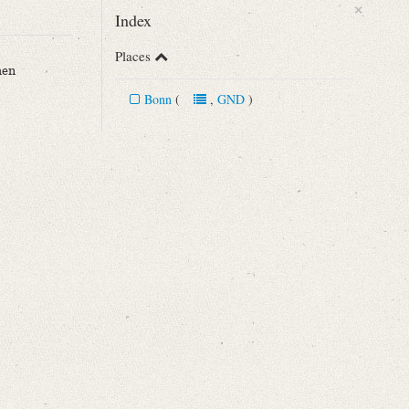
×
Index
Places
hen
Bonn
(
,
GND
)
s hohen [...]“