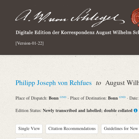
[Version-01-22]
to
Philipp Joseph von Rehfues
August Wilh
Bonn
Bonn
Place of Dispatch:
· Place of Destination:
· Date
GND
GND
Newly transcribed and labelled; double collated
Edition Status:
Single View
Citation Recommendations
Guidelines for New 