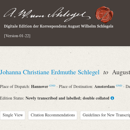
[Version-01-22]
to
Johanna Christiane Erdmuthe Schlegel
August 
Hannover
Amsterdam
Place of Dispatch:
· Place of Destination:
· D
GND
GND
Newly transcribed and labelled; double collated
Edition Status:
Single View
Citation Recommendations
Guidelines for New Transcri