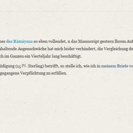
ches
des Rámáyana
so eben vollendet, u das Manuscript gestern Ihrem Au
nhaltende Augenschwäche hat mich leider verhindert, die Vergleichung d
ch im Ganzen ein Vierteljahr lang beschäftigt.
ädigung (15
Pf.
Sterling) betrifft, so stelle ich, wie ich in
meinem Briefe vo
niversitätsbibliothek
gegangene Verpflichtung zu erfüllen.
Buches des Rámáyana so eben [...]“