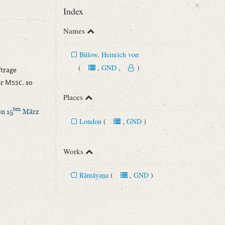
×
Index
Names
Bülow, Heinrich von
(
,
GND
,
)
ftrage
Mssc.
er
so
Places
ten
n 15
März
London
(
,
GND
)
Works
Rāmāyaṇa
(
,
GND
)