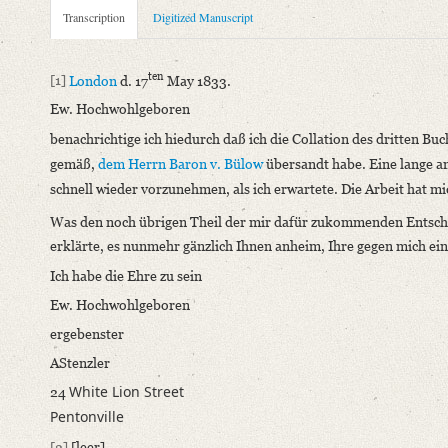
Metadata Concerning Header
Transcription
Digitized Manuscript
Sender: Adolf Friedrich Stenzler
Recipient: August Wilhelm von Schlegel
ten
[1]
London
d. 17
May 1833.
Place of Dispatch: London
GND
Ew. Hochwohlgeboren
Place of Destination: Bonn
GND
benachrichtige ich hiedurch daß ich die Collation des dritten Bu
Date: 17.05.1833
gemäß,
dem Herrn Baron v. Bülow
übersandt habe. Eine lange a
Notations: Empfangsort erschlossen.
schnell wieder vorzunehmen, als ich erwartete. Die Arbeit hat mi
Manuscript
Was den noch übrigen Theil der mir dafür zukommenden Entsch
Provider: Dresden, Sächsische Landesbibliothek - Staats- und U
erklärte, es nunmehr gänzlich Ihnen anheim, Ihre gegen mich ein
OAI Id: DE-611-36979
Ich habe die Ehre zu sein
Classification Number: Mscr.Dresd.e.90,XIX,Bd.26,Nr.92
Ew. Hochwohlgeboren
Number of Pages: 1 S., hs. m. U.
ergebenster
Format: 22,9 x 18,4 cm
Incipit: „[1] London d. 17ten May 1833.
AStenzler
Ew. Hochwohlgeboren
White Lion Street
24
benachrichtige ich hiedurch daß ich die Collation des dritten 
Pentonville
Language
[2]
[leer]