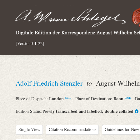
[Version-01-22]
to
Adolf Friedrich Stenzler
August Wilhelm
London
Bonn
Place of Dispatch:
· Place of Destination:
· Da
GND
GND
Newly transcribed and labelled; double collated
Edition Status:
Single View
Citation Recommendations
Guidelines for New 