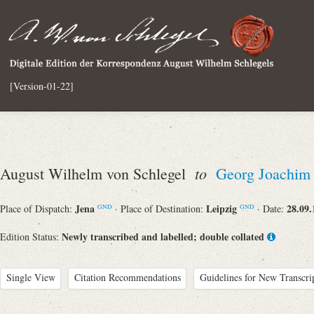
[Version-01-22]
to
August Wilhelm von Schlegel
Georg Joachim
Jena
Leipzig
28.09.
Place of Dispatch:
· Place of Destination:
· Date:
GND
GND
Newly transcribed and labelled; double collated
Edition Status:
Single View
Citation Recommendations
Guidelines for New Transcri