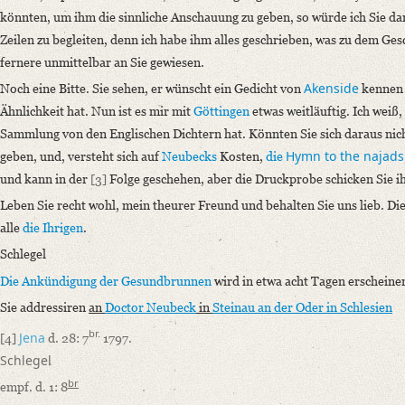
Seit Ihrer Abreise bin ich zu sehr beschäftigt gewesen, um sogleich an 
könnten, um ihm die sinnliche Anschauung zu geben, so würde ich Sie da
Zeilen zu begleiten, denn ich habe ihm alles geschrieben, was zu dem Gesc
Language
fernere unmittelbar an Sie gewiesen.
German
Akenside
Noch eine Bitte. Sie sehen, er wünscht ein Gedicht von
kennen 
Editors
Ähnlichkeit hat. Nun ist es mir mit
Göttingen
etwas weitläuftig. Ich weiß
Bamberg, Claudia
Sammlung von den Englischen Dichtern hat. Könnten Sie sich daraus nich
Varwig, Olivia
Hymn to the najads
geben, und, versteht sich auf
Neubecks
Kosten,
die
und kann in der
[3]
Folge geschehen, aber die Druckprobe schicken Sie i
Leben Sie recht wohl, mein theurer Freund und behalten Sie uns lieb. Di
alle
die Ihrigen
.
Schlegel
Die Ankündigung
der Gesundbrunnen
wird in etwa acht Tagen erscheine
Sie addressiren
an
Doctor Neubeck
in
Steinau an der Oder in Schlesien
br.
Jena
[4]
d. 28: 7
1797.
Schlegel
br
empf. d. 1: 8