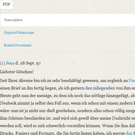
PDF
Metadata Concerning Header
Transcription
Sender: August Wilhelm von Schlegel
Digitized Manuscript
Recipient: Georg Joachim Göschen
Place of Dispatch: Jena
GND
Related Documents
Place of Destination: Leipzig
GND
Date: 28.09.1797
[1]
Jena
d. 28 Sept. 97
Notations: Empfangsort erschlossen.
Liebster Göschen!
Manuscript
Seit Ihrer Abreise bin ich zu sehr beschäftigt gewesen, um sogleich an
Ne
Provider: Dresden, Sächsische Landesbibliothek - Staats- und Universitä
einen Brief an ihn fertig liegen, als ich gestern
den inliegenden
von ihm er
OAI Id: DE-611-37113
Heute geht nun der meinige, zu dem ich noch das nöthige hinzugefügt, ab. 
Classification Number: Mscr.Dresd.e.90,XX,Bd.3,Nr.23(16)
Neubeck nimmt ja selbst den Fall aus, wenn ich schon mit einem andern
Number of Pages: 3 S. auf Doppelbl., hs. m. U.
wäre: nun ist ja nicht nur dieß geschehen, sondern alles schon völlig ausg
Format: 18,9 x 11,9 cm
ihm Schönes beschieden ist, und wird sich gewiß über meine Nachricht s
Incipit: „[1] Jena d. 28 Sept. 97
werden soll, wird er sich schwerlich vorstellen können. Wenn Sie ihm d
Liebster Göschen!
Drucks, Papiers und Formats, die Sie fertig liegen haben, ich meyne
das