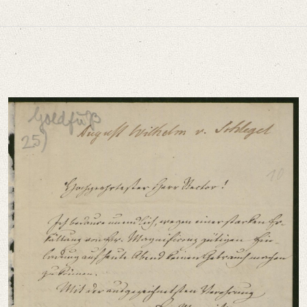
lossen. – Datierung: Goldfuß war 1839 bis 1840 Rektor der Universität Bonn. 
niversitätsbibliothek
 Magnificenz gütigen Einladung auf heute Abend keinen Gebrauch [...]“