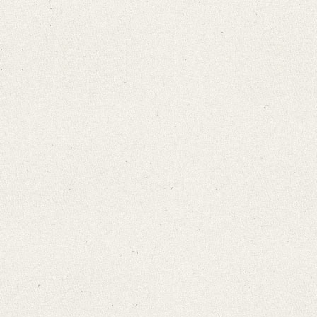
Editors
Bamberg, Claudia
Varwig, Olivia