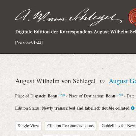
[Version-01-22]
to
August Wilhelm von Schlegel
August G
Bonn
Bonn
Place of Dispatch:
· Place of Destination:
· Date
GND
GND
Newly transcribed and labelled; double collated
Edition Status:
Single View
Citation Recommendations
Guidelines for New 