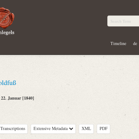
Timeline
de
oldfuß
22. Januar [1840]
:
Transcriptions
Extensive Metadata
XML
PDF