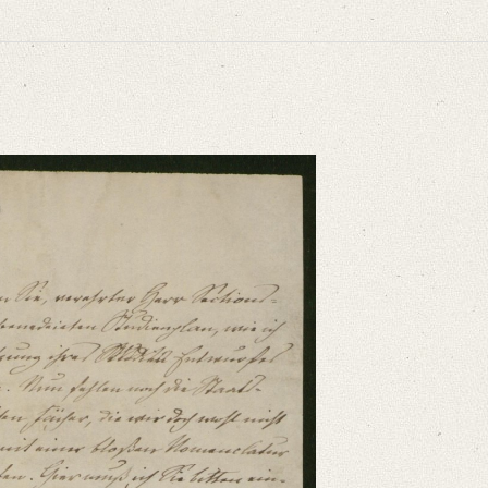
niversitätsbibliothek
 den gebenedeieten Studienplan, wie ich ihn mit Benutzung ihres Studien Entwurf