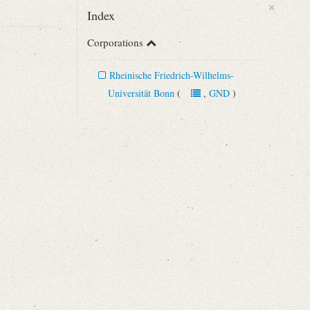
×
Index
Corporations
Rheinische Friedrich-Wilhelms-
Universität Bonn
(
,
GND
)
es erweitert habe. [...]“