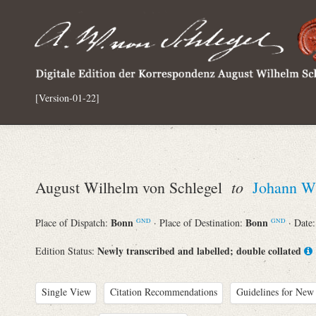
[Version-01-22]
to
August Wilhelm von Schlegel
Johann Wi
Bonn
Bonn
Place of Dispatch:
· Place of Destination:
· Date
GND
GND
Newly transcribed and labelled; double collated
Edition Status:
Single View
Citation Recommendations
Guidelines for New 