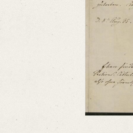
Editors
Bamberg, Claudia
Varwig, Olivia