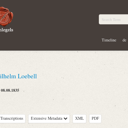
Timeline
de
lhelm Loebell
08.08.1835
:
Transcriptions
Extensive Metadata
XML
PDF