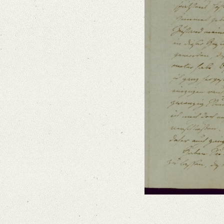
German
Editors
Bamberg, Claudia
Varwig, Olivia