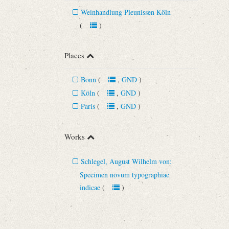
Weinhandlung Pleunissen Köln
(
)
Places
Bonn
(
,
GND
)
Köln
(
,
GND
)
Paris
(
,
GND
)
Works
Schlegel, August Wilhelm von:
Specimen novum typographiae
indicae
(
)