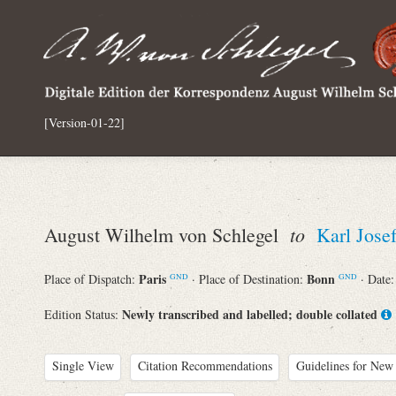
[Version-01-22]
to
August Wilhelm von Schlegel
Karl Jos
Paris
Bonn
Place of Dispatch:
· Place of Destination:
· Date
GND
GND
Newly transcribed and labelled; double collated
Edition Status:
Single View
Citation Recommendations
Guidelines for New 