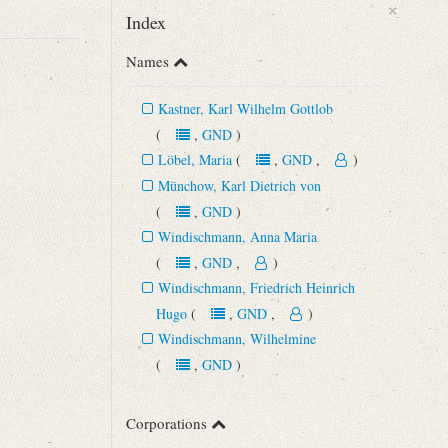
×
Index
Names
Kastner, Karl Wilhelm Gottlob
(
,
GND
)
Löbel, Maria
(
,
GND
,
)
Münchow, Karl Dietrich von
(
,
GND
)
Windischmann, Anna Maria
(
,
GND
,
)
Windischmann, Friedrich Heinrich
Hugo
(
,
GND
,
)
Windischmann, Wilhelmine
(
,
GND
)
Corporations