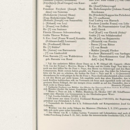
Classification Number: Mscr.Dresd.App.2712,A,8,16
Number of Pages: 1 S., hs. m. U.
Format: 11,8 x 20,1 cm
Language
German
Editors
Bamberg, Claudia
Varwig, Olivia