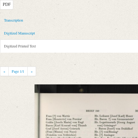
PDF
Metadata Concerning Header
Transcription
Sender: Henriette von Arnstein
Digitized Manuscript
Recipient: August Wilhelm von Schlegel
Place of Dispatch: Wien
GND
Digitized Printed Text
Place of Destination: Wien
GND
Date: [30. März 1808]
Notations: Datum sowie Abende- und Empfangsort erschlossen. – Datie
«
Page
1
/1
»
dramatische Kunst und Litterartur“.
Printed Text
Provider: Dresden, Sächsische Landesbibliothek - Staats- und Universitä
Bibliography: Krisenjahre der Frühromantik. Briefe aus dem Schlegelkr
Incipit: „[1] Hiebei 75 fl: von der Fr: v: Mattis, Herrn v: Wezlar u der 
Manuscript
Provider: Dresden, Sächsische Landesbibliothek - Staats- und Universitä
OAI Id: APP2712-Bd-3