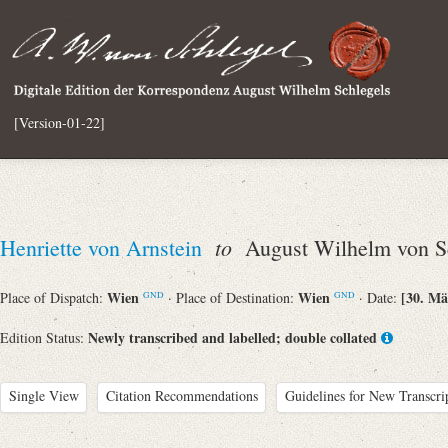
[Version-01-22]
to
Henriette von Arnstein
August Wilhelm von S
Wien
Wien
[30. Mä
Place of Dispatch:
· Place of Destination:
· Date:
GND
GND
Newly transcribed and labelled; double collated
Edition Status:
Single View
Citation Recommendations
Guidelines for New Transcri