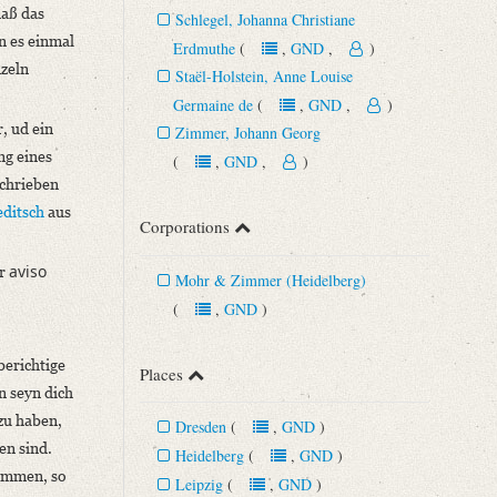
daß das
Schlegel, Johanna Christiane
nn es einmal
Erdmuthe
(
,
GND
,
)
nzeln
Staël-Holstein, Anne Louise
Germaine de
(
,
GND
,
)
, ud ein
Zimmer, Johann Georg
ng eines
(
,
GND
,
)
schrieben
editsch
aus
Corporations
aviso
ar
Mohr & Zimmer (Heidelberg)
(
,
GND
)
berichtige
Places
n seyn dich
zu haben,
Dresden
(
,
GND
)
en sind.
Heidelberg
(
,
GND
)
kommen, so
Leipzig
(
,
GND
)