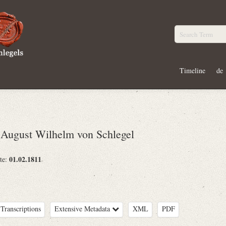
Timeline
de
ugust Wilhelm von Schlegel
01.02.1811
te:
Transcriptions
Extensive Metadata
XML
PDF