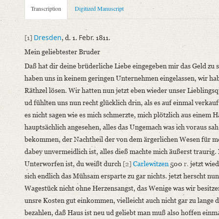
Metadata Concerning Header
Transcription
Digitized Manuscript
Sender: Charlotte Ernst, Ludwig Emanuel Ernst
Recipient: August Wilhelm von Schlegel
Dresden
Febr.
[1]
, d. 1.
1811.
Place of Dispatch: Dresden
GND
Mein geliebtester Bruder
Place of Destination: Genf
GND
Daß hat dir deine brüderliche Liebe eingegeben mir das Geld zu s
Date: 01.02.1811
haben uns in keinem geringen Unternehmen eingelassen, wir ha
Notations: Empfangsort erschlossen.
Räthzel lösen. Wir hatten nun jetzt eben wieder unser Lieblings
Manuscript
ud fühlten uns nun recht glücklich drin, als es auf einmal verkau
Provider: Dresden, Sächsische Landesbibliothek - Staats- und U
es nicht sagen wie es mich schmerzte, mich plötzlich aus einem 
OAI Id: APP2712-Bd-5
hauptsächlich angesehen, alles das Ungemach was ich voraus sah,
Classification Number: Mscr.Dresd.App.2712,B,18,13
bekommen, der Nachtheil der von dem ärgerlichen Wesen für me
Number of Pages: 4 S. auf Doppelbl., hs. m. U.
dabey unvermeidlich ist, alles dieß machte mich äußerst traurig
Format: 19,1 x 11,5 cm
Unterworfen ist, du weißt durch
[2]
Carlewitzen
500
r.
jetzt wie
Incipit: „[1] Dresden, d. 1. Febr. 1811.
sich endlich das Mühsam ersparte zu gar nichts. jetzt herscht n
Mein geliebtester Bruder
Wagestück nicht ohne Herzensangst, das Wenige was wir besitze
Daß hat dir deine brüderliche Liebe eingegeben mir das Geld zu
unsre Kosten gut einkommen, vielleicht auch nicht gar zu lange 
bezahlen, daß Haus ist neu ud geliebt man muß also hoffen einm
Language