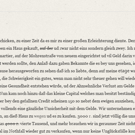
chicken, zu einer Zeit da es mir zu einer großen Erleichterung diente. De
ben ein Haus gekauft,
auf der
ud
z
war nicht eins sondern gleich zwey. Ich
quartier, auf der Mohrenstraße von neuem eingerichtet ud vil Geld darin 
ft werden sollte, den Anlaß dazu gaben Bekannte die es bey uns gesehen, i
etage
niversitätsbibliothek
Hause herausgeworfen zu sehen daß ich so liebte, denn auf meine
wa
 die Schwierigkeit ein gutes, wenn man nicht sehr theuer gehen will wied
ine Gesundheit entstehen würde, ud der Ahnsehnliche Verlust am Gelde 
. Nun kam noch hinzu daß das kleine Capital welches man besitzt beständ
der bey den gefallnen Credit scheinen 150 so nebst dem ewigen ausziehen,
un vollends eine gänzliche Unsicherheit mit dem Gelde. Wir unternehmen e
n, an dieß Haus zu
wegen
ud es zu kaufen. 3000
r.
sind jetzt völlig die u
 schicken, zu [...]“
das
4000 r.
vierte Tausend, und mehr brauchen wir in geraumer Zeit nicht
al im Nothfall wieder gut zu verkaufen, wenn nur keine Unglücksfälle k