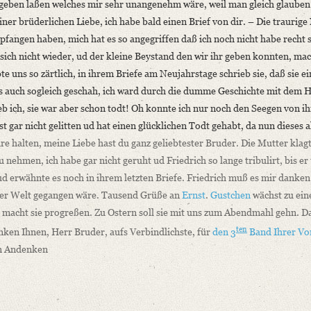
geben laßen welches mir sehr unangenehm wäre, weil man gleich glauben
er brüderlichen Liebe, ich habe bald einen Brief von dir. – Die traurige
fangen haben, mich hat es so angegriffen daß ich noch nicht habe recht 
sich nicht wieder, ud der kleine Beystand den wir ihr geben konnten, mac
ebte uns so zärtlich, in ihrem Briefe am Neujahrstage schrieb sie, daß sie
hes auch sogleich geschah, ich ward durch die dumme Geschichte mit dem 
eb ich, sie war aber schon todt! Oh konnte ich nur noch den Seegen von i
st gar nicht gelitten ud hat einen glücklichen Todt gehabt, da nun dieses 
re halten, meine Liebe hast du ganz geliebtester Bruder. Die Mutter klagt
u nehmen, ich habe gar nicht geruht ud Friedrich so lange tribulirt, bis er
ud erwähnte es noch in ihrem letzten Briefe. Friedrich muß es mir danken
 der Welt gegangen wäre. Tausend Grüße
an
Ernst
.
Gustchen
wächst zu ei
t macht sie progreßen. Zu Ostern soll sie mit uns zum Abendmahl gehn. Da
ten
ken Ihnen, Herr Bruder, aufs Verbindlichste, für
den 3
Band Ihrer Vo
en Andenken