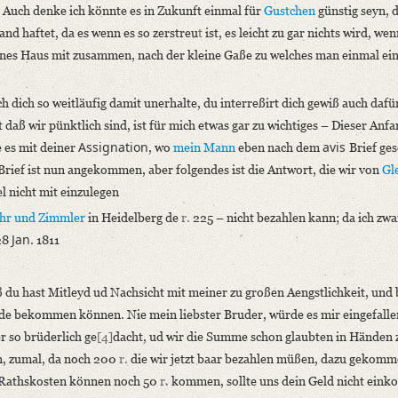
, Auch denke ich könnte es in Zukunft einmal für
Gustchen
günstig seyn, 
nd haftet, da es wenn es so zerstreu
t
ist, es leicht zu gar nichts wird, we
ines Haus mit zusammen, nach der kleine Gaße zu welches man einmal ei
 dich so weitläufig damit unerhalte, du interreßirt dich gewiß auch dafür
ß wir pünktlich sind, ist für mich etwas gar zu wichtiges – Dieser Anfa
Assignation
avis
e es mit deiner
, wo
mein Mann
eben nach dem
Brief ge
Brief ist nun angekommen, aber folgendes ist die Antwort, die wir von
Gl
l nicht mit einzulegen
hr
und
Zimmler
in Heidelberg de
r.
225 – nicht bezahlen kann; da ich zw
Jan.
28
1811
iß du hast Mitleyd ud Nachsicht mit meiner zu großen Aengstlichkeit, und 
ände bekommen können. Nie mein liebster Bruder, würde es mir eingefalle
r so brüderlich ge
[4]
dacht, ud wir die Summe schon glaubten in Händen 
en, zumal, da noch 200
r.
die wir jetzt baar bezahlen müßen, dazu gekomm
 Rathskosten können noch 50
r.
kommen, sollte uns dein Geld nicht ein