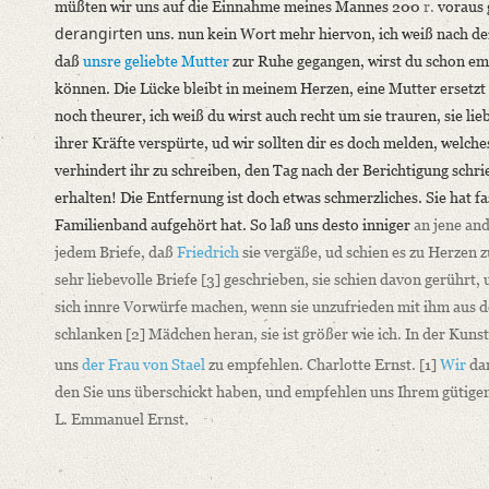
müßten wir uns auf die Einnahme meines Mannes 200
r.
voraus 
derangirten
uns. nun kein Wort mehr hiervon, ich weiß nach dein
daß
unsre geliebte Mutter
zur Ruhe gegangen, wirst du schon emp
können. Die Lücke bleibt in meinem Herzen, eine Mutter ersetzt 
noch theurer, ich weiß du wirst auch recht um sie trauren, sie li
ihrer Kräfte verspürte, ud wir sollten dir es doch melden, welc
verhindert ihr zu schreiben, den Tag nach der Berichtigung schri
erhalten! Die Entfernung ist doch etwas schmerzliches. Sie hat fa
Familienband aufgehört hat. So laß uns desto inniger
an jene and
jedem Briefe, daß
Friedrich
sie vergäße, ud schien es zu Herzen z
sehr liebevolle Briefe
[3]
geschrieben, sie schien davon gerührt, 
sich innre Vorwürfe machen, wenn sie unzufrieden mit ihm aus
schlanken
[2]
Mädchen heran, sie ist größer wie ich. In der Kuns
uns
der Frau von Stael
zu empfehlen. Charlotte Ernst.
[1]
Wir
dan
den Sie uns überschickt haben, und empfehlen uns Ihrem gütig
L. Emmanuel Ernst.