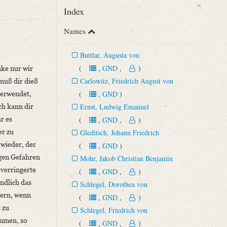
×
Index
Names
Buttlar, Augusta von
(
,
GND
,
)
nke nur wir
Carlowitz, Friedrich August von
 muß dir dieß
verwendet,
(
,
GND
)
ch kann dir
Ernst, Ludwig Emanuel
r es
(
,
GND
,
)
er zu
Gleditsch, Johann Friedrich
wieder, der
(
,
GND
)
igen Gefahren
Mohr, Jakob Christian Benjamin
 verringerte
(
,
GND
,
)
ndlich das
Schlegel, Dorothea von
nsern, wenn
(
,
GND
,
)
 zu
Schlegel, Friedrich von
ommen, so
(
,
GND
,
)