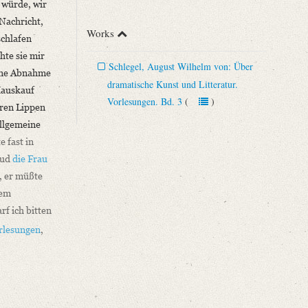
 würde, wir
 Nachricht,
Works
schlafen
hte sie mir
Schlegel, August Wilhelm von: Über
 eine Abnahme
dramatische Kunst und Litteratur.
Hauskauf
Vorlesungen. Bd. 3
(
)
hren Lippen
allgemeine
e fast in
 ud
die Frau
, er müßte
nem
rf ich bitten
rlesungen
,