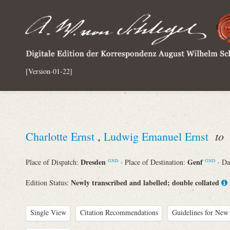
[Version-01-22]
to
Charlotte Ernst
,
Ludwig Emanuel Ernst
A
Dresden
Genf
Place of Dispatch:
· Place of Destination:
· Da
GND
GND
Newly transcribed and labelled; double collated
Edition Status:
Single View
Citation Recommendations
Guidelines for New 