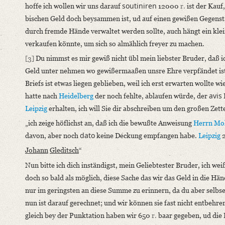
soutiniren
hoffe ich wollen wir uns darauf
12000
r.
ist der Kauf
German
bischen Geld doch beysammen ist, ud auf einen gewißen Gegensta
Editors
durch fremde Hände verwaltet werden sollte, auch hängt ein kle
Bamberg, Claudia
verkaufen könnte, um sich so almählich freyer zu machen.
[3]
Du nimmst es mir gewiß nicht übl mein liebster Bruder, daß ich
Geld unter nehmen wo gewißermaaßen unsre Ehre verpfändet ist da
Briefs ist etwas liegen geblieben, weil ich erst erwarten wollte wi
avis
hatte nach
Heidelberg
der noch fehlte, ablaufen würde, der
Leipzig
erhalten, ich will Sie dir abschreiben um den großen Zette
„ich zeige höflichst an, daß ich die bewußte Anweisung
Herrn Mo
dato
davon, aber noch
keine Deckung empfangen habe.
Leipzig
Johann
Gleditsch
“
Nun bitte ich dich inständigst, mein Geliebtester Bruder, ich we
doch so bald als möglich, diese Sache das wir das Geld in die H
nur im geringsten an diese Summe zu erinnern, da du aber selbse
nun ist darauf gerechnet; und wir können sie fast nicht entbehr
gleich bey der Punktation haben wir 650
r.
baar gegeben, ud die