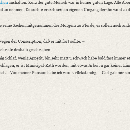
chen
aushalten. Kurz der gute Mensch war in keiner guten Lage. Alle Ab
il an nehmen. Da suchte er sich seinen eigenen Umgang der ihn wohl zu 
le seine Sachen mitgenommen des Morgens zu Pferde, es sollen noch and
egen der Conscription, daß er mit fort sollte. –
gebriefe deshalb geschrieben –
ig Schlaf, wenig Appetit, bin sehr matt u schwach habe bald fast immer e
schlagen, er ist Municipal-Rath worden, mit etwas Arbeit u
gar keiner
Ein
sonst. – Von meiner Pension habe ich 200
r.
rückstandig, – Carl gab mir so