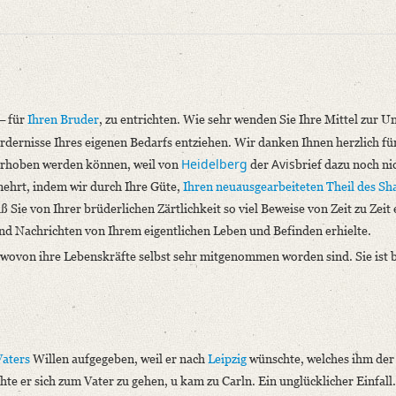
für
Ihren Bruder
, zu entrichten. Wie sehr wenden Sie Ihre Mittel zur U
–
rdernisse Ihres eigenen Bedarfs entziehen. Wir danken Ihnen herzlich fü
.
Heidelberg
Avis
erhoben werden können, weil von
der
brief dazu noch ni
mehrt, indem wir durch Ihre Güte,
Ihren neuausgearbeiteten Theil des
Sh
niversitätsbibliothek
ß Sie von Ihrer brüderlichen Zärtlichkeit so viel Beweise von Zeit zu Zeit 
und Nachrichten von Ihrem eigentlichen Leben und Befinden erhielte.
ovon ihre Lebenskräfte selbst sehr mitgenommen worden sind. Sie ist b
Vaters
Willen aufgegeben, weil er nach
Leipzig
wünschte, welches ihm der
.– [...]“
te er sich zum Vater zu gehen, u kam zu Carln. Ein unglücklicher Einfall