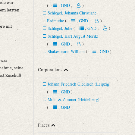
ende war
(
,
GND
,
)
dem letzten
Schlegel, Johanna Christiane
Erdmuthe
(
,
GND
,
)
ere mit
Schlegel, Julie
(
,
GND
,
)
Schlegel, Karl August Moritz
(
,
GND
,
)
Shakespeare, William
(
,
GND
)
twas
nahme, seine
Corporations
nst Zuschuß
Johann Friedrich Gleditsch (Leipzig)
(
,
GND
)
Mohr & Zimmer (Heidelberg)
(
,
GND
)
Places