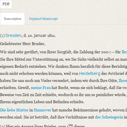
PDF
Metadata Concerning Header
Transcription
Digitized Manuscript
Sender: Ludwig Emanuel Ernst
Recipient: August Wilhelm von Schlegel
Dresden
Januar
[1]
, d. 10.
1811.
Place of Dispatch: Dresden
GND
Geliebtester Herr Bruder,
Place of Destination: Genf
GND
Wir sind sehr gerührt, von Ihrer Sorgfalt, die Zahlung der 200
r.
für
Ih
–
Date: 10.01.1811
Sie Ihre Mittel zur Unterstützung an, wo Sie Sichs vielleicht selbst an
Notations: Fragment. Schluss fehlt. – Empfangsort erschlossen.
eigenen Bedarfs entziehen. Wir danken Ihnen herzlich für diese Berichti
Manuscript
Heidelberg
Avis
noch nicht erhoben werden können, weil von
der
brief 
Provider: Dresden, Sächsische Landesbibliothek - Staats- und Universitä
haben Sie uns noch um Vieles vermehrt, indem wir durch Ihre Güte,
Ihre
OAI Id: APP2712-Bd-5
erhielten. Gewiß,
meine Frau
hat Recht, wenn sie sich beklagt, daß Sie vo
Classification Number: Mscr.Dresd.App.2712,B,18,18
Beweise von Zeit zu Zeit erhielte, wodurch es ihr um so peinlicher würde
Number of Pages: 2 S., hs. m. U.
Ihrem eigentlichen Leben und Befinden erhielte.
Format: 14,9 x 11,7 cm
Die liebe Mutter
in
Hannover
hat manche Bekümernisse gehabt, wovon i
Incipit: „[1] Dresden, d. 10. Januar 1811.
worden sind. Sie ist betrübt, daß ihre Verhältnisse mit
der Schwiegerin
i
Geliebtester Herr Bruder,
ten
[2]
Hier ein Auszug ihres Briefes, vom 1
dieses.