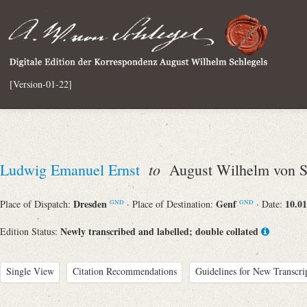
[Version-01-22]
to
Ludwig Emanuel Ernst
August Wilhelm von S
Dresden
Genf
10.01
Place of Dispatch:
· Place of Destination:
· Date:
GND
GND
Newly transcribed and labelled; double collated
Edition Status:
Single View
Citation Recommendations
Guidelines for New Transcri