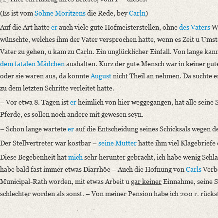
Wir sind sehr gerührt, von Ihrer Sorgfalt, die Zahlung der 200 r.– [...]“
(Es ist vom
Sohne
Moritzens
die Rede, bey
Carln
)
Language
Auf die Art hatte
er
auch viele gute Hofmeisterstellen, ohne
des Vaters
Wi
German
wünschte, welches ihm der Vater versprochen hatte, wenn es Zeit u Umst
Vater zu gehen, u kam zu Carln. Ein unglücklicher Einfall. Von lange kan
Editors
dem fatalen Mädchen
aushalten. Kurz der gute Mensch war in keiner gute
Bamberg, Claudia
oder sie waren aus, da konnte
August
nicht Theil an nehmen. Da suchte e
Varwig, Olivia
zu dem letzten Schritte verleitet hatte.
Zeil, Sophia
– Vor etwa 8. Tagen ist
er
heimlich von hier weggegangen, hat alle sein
Pferde, es sollen noch andere mit gewesen seyn.
– Schon lange wartete
er
auf die Entscheidung seines Schicksals wegen der
Der Stellvertreter war kostbar –
seine Mutter
hatte ihm viel Klagebriefe
Diese Begebenheit hat
mich
sehr herunter gebracht, ich habe wenig Schla
habe bald fast immer etwas Diarrhöe – Auch die Hofnung von
Carls
Verbe
Municipal-Rath worden, mit etwas Arbeit u
gar keiner
Einnahme, seine St
schlechter worden als sonst. – Von meiner Pension habe ich 200
r.
rückst