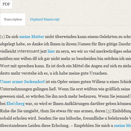
PDF
Metadata Concerning Header
Transcription
Digitized Manuscript
Sender: Henriette von Arnstein
Recipient: August Wilhelm von Schlegel
[1]
Da sich
meine Mutter
nicht überwinden kann einem Gelehrten zu schre
Place of Dispatch: Wien
GND
abgelegt habe, so danke ich Ihnen in ihrem Namen für Ihre gütige Zuschri
Place of Destination: Coppet
GND
interessant
vielleicht
jezt
hier
zu seyn, wo wir so viel merkwürdiges seh
Date: [nach dem 6. Mai 1809]
müßen nur wißen dß ich gar nicht mehr so bescheiden bin seitdem ich m
Notations: Datum sowie Absende- und Empfangsort erschlossen. – Dat
Wort mit sprechen kann. Es ist doch ein Mittel die Augen auf sich zu zie
(6. Mai 1809) und der Schlacht bei Ebelsberg, in der Seckendorf starb.
desto mehr verstehe ich es, u ich habe meine gute Ursachen.
Unser armer Seckendorf
ist ein Opfer seines guten Willens u eines Schi
Manuscript
Unternehmungen gelingen ließ. Wenn Sie erst wüßten wie gräßlich seine 
Provider: Dresden, Sächsische Landesbibliothek - Staats- und Universitä
gewesen sind, so würden Sie ihn noch mehr bedauren. Wenn Sie jemand 
OAI Id: APP2712-Bd-8
bei
Ebe
ls
berg
war, so wird er Ihnen Aufklärungen darüber geben könne
Classification Number: Mscr.Dresd.App.2712,B,II,3a
Ruhe die Sie umgiebt, thun Sie etwas für uns armen, deren
[3]
Einbildungs
Number of Pages: 3 S. auf Doppelbl., hs. m. U
sobald erholen wird. Senden Sie uns hübsche, freundliche u belehrende 
Format: 11,6 x 9,2 cm
überstandenen Leiden diese Erholung. – Empfehlen Sie mich u
meine Mu
Incipit: „[1] Da sich meine Mutter nicht überwinden kann einem Gelehrte