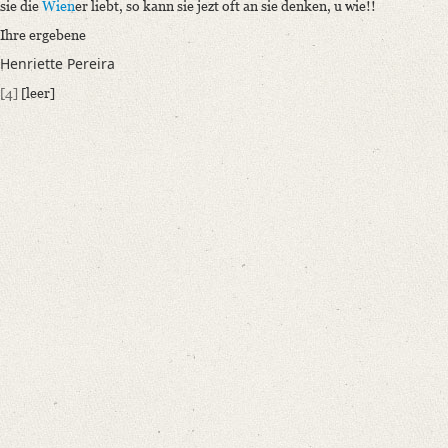
sie die
Wien
er liebt, so kann sie jezt oft an sie denken, u wie!!
Language
Ihre ergebene
German
Henriette Pereira
Editors
[4]
[leer]
Bamberg, Claudia
Varwig, Olivia