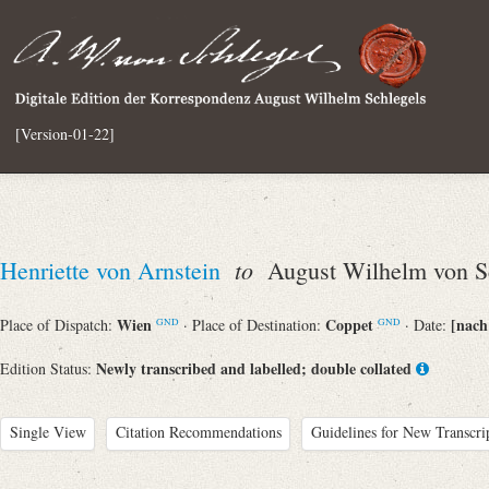
[Version-01-22]
to
Henriette von Arnstein
August Wilhelm von S
Wien
Coppet
[nach
Place of Dispatch:
· Place of Destination:
· Date:
GND
GND
Newly transcribed and labelled; double collated
Edition Status:
Single View
Citation Recommendations
Guidelines for New Transcri