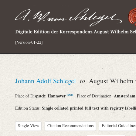
[Version-01-22]
to
Johann Adolf Schlegel
August Wilhelm v
Hannover
Amsterda
Place of Dispatch:
· Place of Destination:
GND
Single collated printed full text with registry labell
Edition Status:
Single View
Citation Recommendations
Editorial Guidelines