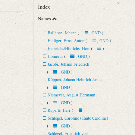
×
Index
Names
Ballhorn, Johann
(
,
GND
)
Heiliger, Ernst Anton
(
,
GND
)
Heinrichs/Hinrichs, Herr
(
)
Homerus
(
,
GND
)
Jacobi, Johann Friedrich
n 42 (1891), S. 486‒489.
(
,
GND
)
Köppen, Johann Heinrich Justus
(
,
GND
)
Niemeyer, August Hermann
(
,
GND
)
Ruperti, Herr
(
)
Schlegel, Caroline (Tante Caroline)
(
,
GND
)
Schlegel, Friedrich von