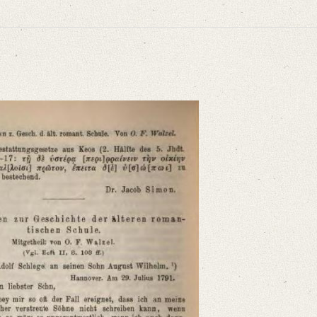
älteren romantischen Schule. In: Zeitschrift für die österreichischen Gymnasie
..]“
niversitätsbibliothek