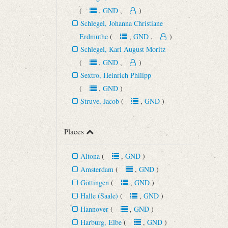
(
,
GND
,
)
Schlegel, Johanna Christiane
Erdmuthe
(
,
GND
,
)
Schlegel, Karl August Moritz
(
,
GND
,
)
Sextro, Heinrich Philipp
(
,
GND
)
Struve, Jacob
(
,
GND
)
Places
Altona
(
,
GND
)
Amsterdam
(
,
GND
)
Göttingen
(
,
GND
)
Halle (Saale)
(
,
GND
)
Hannover
(
,
GND
)
Harburg, Elbe
(
,
GND
)