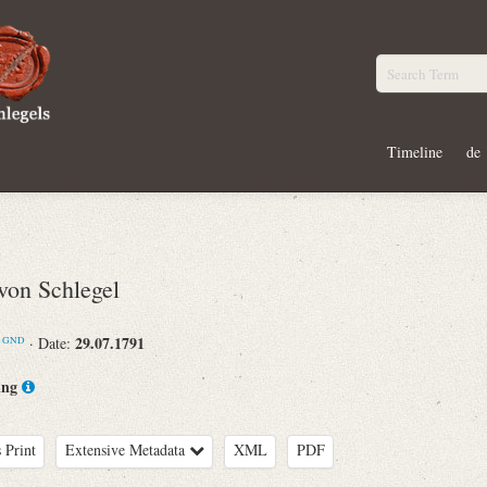
Timeline
de
on Schlegel
m
29.07.1791
· Date:
GND
ing
 Print
Extensive Metadata
XML
PDF