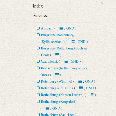
×
Index
Places
Ansbach
(
,
GND
)
Burgruine Rothenburg
(Kyffhäuserland)
(
,
GND
)
phie und Statistik.
Burgruine Rottenburg (Buch in
Tirol)
(
)
Czerwieńsk
(
,
GND
)
Rostarzewo (Rothenburg an der
öglich [...]“
Obra)
(
)
Rotenburg (Wümme)
(
,
GND
)
Rotenburg a. d. Fulda
(
,
GND
)
Rothenburg (Kanton Luzern)
(
)
Rothenburg (Krugsdorf)
(
,
GND
)
Rothenburg (Saalekreis)