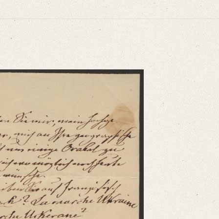
 Die Universität Bonn berief Mendelssohn 1835 als Extraordinarius für Geogra
ch an Ihre geographische Wissenschaft um einige Orakel zu wenden, die ich wom