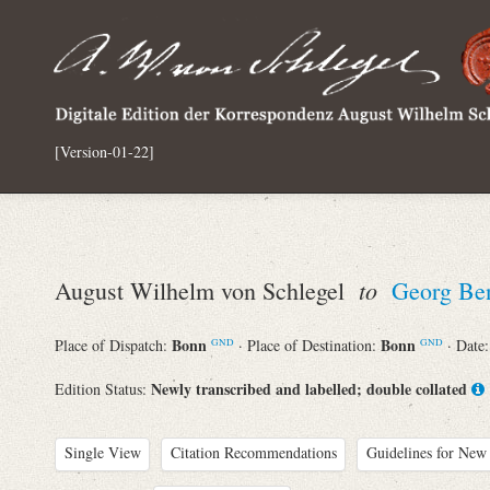
[Version-01-22]
to
August Wilhelm von Schlegel
Georg Be
Bonn
Bonn
Place of Dispatch:
· Place of Destination:
· Date
GND
GND
Newly transcribed and labelled; double collated
Edition Status:
Single View
Citation Recommendations
Guidelines for New 