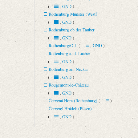
(
,
GND
)
Rothenburg Münster (Westf)
(
,
GND
)
Rothenburg ob der Tauber
(
,
GND
)
Rothenburg/O.L
(
,
GND
)
Rottenburg a. d. Laaber
(
,
GND
)
Rottenburg am Neckar
(
,
GND
)
Rougemont-le-Château
(
,
GND
)
Červená Hora (Rothenburg)
(
)
Červený Hrádek (Pilsen)
(
,
GND
)