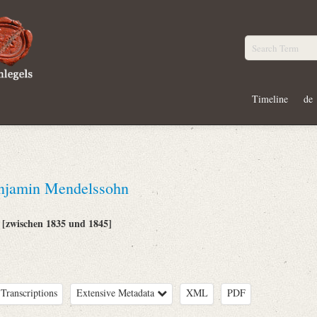
Timeline
de
njamin Mendelssohn
[zwischen 1835 und 1845]
:
Transcriptions
Extensive Metadata
XML
PDF