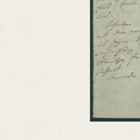
Language
German