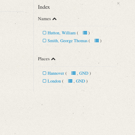
×
Index
Names
Hutton, William
(
)
Smith, George Thomas
(
)
Places
Hannover
(
,
GND
)
...]“
London
(
,
GND
)