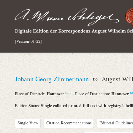
[Version-01-22]
to
Johann Georg Zimmermann
August Wilh
Hannover
Hannover
Place of Dispatch:
· Place of Destination:
GND
G
Single collated printed full text with registry labell
Edition Status:
Single View
Citation Recommendations
Editorial Guidelines