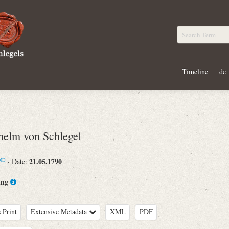
Timeline
de
elm von Schlegel
21.05.1790
· Date:
ND
ing
 Print
Extensive Metadata
XML
PDF