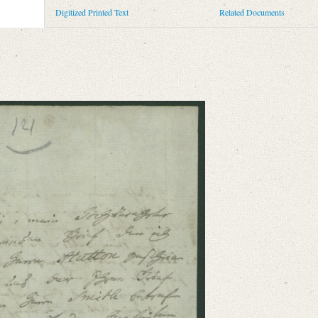
Digitized Printed Text
Related Documents
mmelt und erläutert durch Josef Körner. Bd. 2. Zürich u.a. 1930, S. 3.
 Brief den ich so eben an Herrn Hutton geschrieben habe, und der ihren Brief [
niversitätsbibliothek