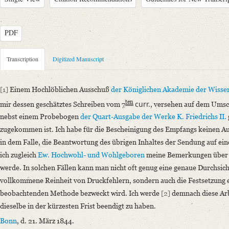
PDF
Metadata Concerning Header
Transcription
Digitized Manuscript
Sender: August Wilhelm von Schlegel
Recipient: Akademischer Ausschuß zur Herausgabe der Werke Friedrich
[1]
Einem Hochlöblichen Ausschuß
der Königlichen Akademie der Wisse
Place of Dispatch: Bonn
GND
ten
curr.
mir dessen geschätztes Schreiben vom 7
, versehen auf dem Umsc
Place of Destination: Berlin
GND
nebst einem Probebogen
der Quart-Ausgabe
der Werke
K. Friedrichs II.
Date: 21.03.1844
zugekommen ist. Ich habe für die Bescheinigung des Empfangs keinen A
Notations: Empfangsort erschlossen.
in dem Falle, die Beantwortung des übrigen Inhaltes der Sendung auf ei
ich zugleich
Ew. Hochwohl- und Wohlgeboren
meine Bemerkungen über d
Manuscript
werde. In solchen Fällen kann man nicht oft genug eine genaue Durchsich
Provider: Berlin, Archiv der Berlin-Brandenburgischen Akademie der W
vollkommene Reinheit von Druckfehlern, sondern auch die Festsetzung e
Classification Number: VII, 62 Bl. 94
beobachtenden Methode bezweckt wird. Ich werde
[2]
demnach diese Arb
Provenance: 1 S., hs. m. U.
dieselbe in der kürzesten Frist beendigt zu haben.
Incipit: „[1] Einem Hochlöblichen Ausschuß der Königlichen Akademie 
[...]“
Bonn
, d. 21. März 1844.