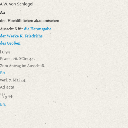
A.W. von Schlegel
Language
An
German
den Hochlöblichen akademischen
Editors
Ausschuß für
die Herausgabe
Bamberg, Claudia
der
Werke
K. Friedrichs
Varwig, Olivia
des Großen
.
[1]
94
Praes.
26. März 44.
Zum Antrag im Ausschuß.
Bh
.
verl. 7. Mai 44.
Ad acta
14
/
44.
5
Bh.