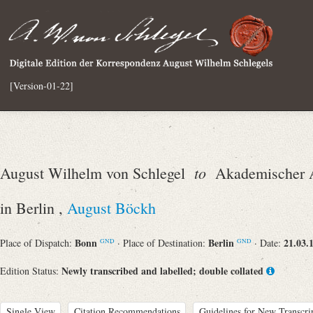
[Version-01-22]
to
August Wilhelm von Schlegel
Akademischer Au
in Berlin ,
August Böckh
Bonn
Berlin
21.03.
Place of Dispatch:
· Place of Destination:
· Date:
GND
GND
Newly transcribed and labelled; double collated
Edition Status:
Single View
Citation Recommendations
Guidelines for New Transcri