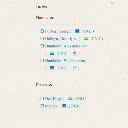
×
Index
Names
Forster, Georg
(
,
GND
)
Golicyn, Dmitrij A.
(
,
GND
)
Humboldt, Alexander von
(
,
GND
,
)
Humboldt, Wilhelm von
.a. Tübingen 1999, S. 257.
(
,
GND
,
)
Places
Den Haag
(
,
GND
)
Mainz
(
,
GND
)