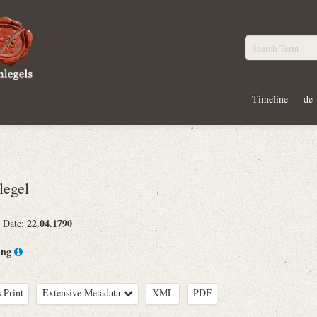
Timeline
de
egel
22.04.1790
· Date:
ing
 Print
Extensive Metadata
XML
PDF