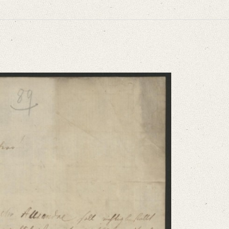
3. Hg. v. Magdalene Heuser in Zusammenarbeit mit Corinna Bergmann-Törner u
bestellt werden − wo er eigentlich ist weis ich selbst nicht [...]“
niversitätsbibliothek