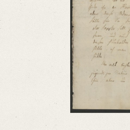
Language
German