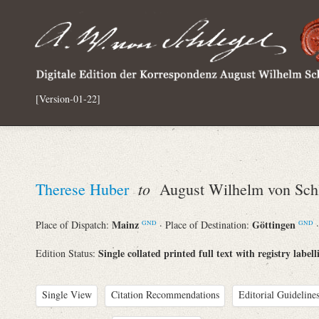
[Version-01-22]
to
Therese Huber
August Wilhelm von Schl
Mainz
Göttingen
Place of Dispatch:
· Place of Destination:
GND
GND
Single collated printed full text with registry labell
Edition Status:
Single View
Citation Recommendations
Editorial Guidelines