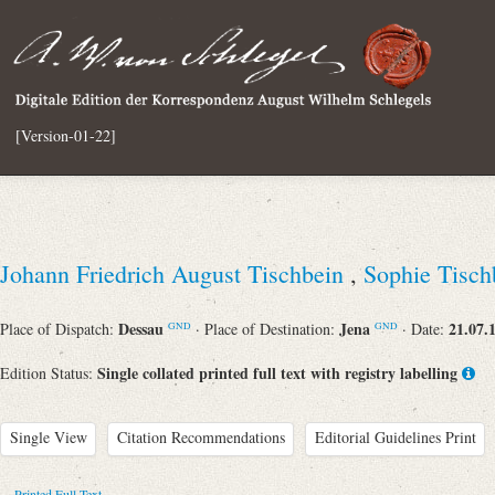
[Version-01-22]
Johann Friedrich August Tischbein
,
Sophie Tisc
Dessau
Jena
21.07.
Place of Dispatch:
· Place of Destination:
· Date:
GND
GND
Single collated printed full text with registry labelling
Edition Status:
Single View
Citation Recommendations
Editorial Guidelines Print
Printed Full Text