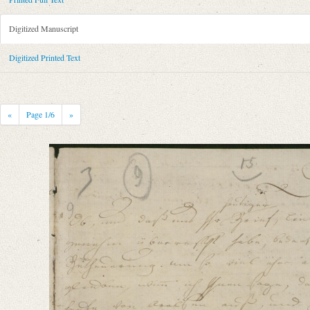
Metadata Concerning Header
Sender: Johann Friedrich August Tischbein, Sophie Tischbein
Digitized Manuscript
Recipient: August Wilhelm von Schlegel
Place of Dispatch: Dessau
GND
Digitized Printed Text
Place of Destination: Jena
GND
Date: 21.07.1796
Notations: Empfangsort erschlossen.
«
Page
1
/6
»
Printed Text
Bibliography: Fiebiger, Otto: Johann Friedrich August Tischbein und 
Schlegel. In: Die Grenzboten. Zeitschrift für Politik, Literatur und Kun
Incipit: „[1] Dessau 21, 7ten 1796.
Ob, und daß uns Ihr heutiger Brief, lieber Freund, angenehm überrascht
Manuscript
Provider: Dresden, Sächsische Landesbibliothek - Staats- und Universitä
OAI Id: DE-611-36910
Classification Number: Mscr.Dresd.e.90,XIX,Bd.27,Nr.9
Number of Pages: 4 S. auf Doppelbl. u. 1 S., hs. m. U.