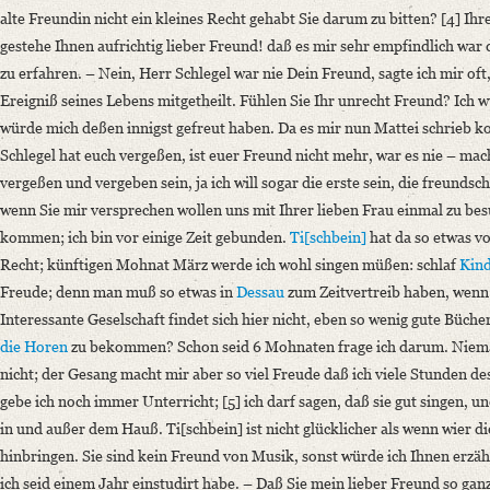
alte Freundin nicht ein kleines Recht gehabt Sie darum zu bitten? [4] Ihr
gestehe Ihnen aufrichtig lieber Freund! daß es mir sehr empfindlich war 
zu erfahren. –
Nein, Herr Schlegel war nie Dein Freund, sagte ich mir oft,
Ereigniß seines Lebens mitgetheilt.
Fühlen Sie Ihr unrecht Freund? Ich 
würde mich deßen innigst gefreut haben. Da es mir nun Mattei schrieb ko
Schlegel hat euch vergeßen, ist euer Freund nicht mehr, war es nie – mach
vergeßen und vergeben sein, ja ich will sogar die erste sein, die freundsc
wenn Sie mir versprechen wollen uns mit Ihrer lieben Frau einmal zu bes
kommen; ich bin vor einige Zeit gebunden.
Ti[schbein]
hat da so etwas vo
Recht; künftigen Mohnat März werde ich wohl singen müßen: schlaf
Kin
Freude; denn man muß so etwas in
Dessau
zum Zeitvertreib haben, wenn 
Interessante Geselschaft findet sich hier nicht, eben so wenig gute Büche
die Horen
zu bekommen? Schon seid 6 Mohnaten frage ich darum. Niemand
nicht; der Gesang macht mir aber so viel Freude daß ich viele Stunden d
gebe ich noch immer Unterricht; [5] ich darf sagen, daß sie gut singen, u
in und außer dem Hauß. Ti[schbein] ist nicht glücklicher als wenn wier 
hinbringen. Sie sind kein Freund von Musik, sonst würde ich Ihnen erzäh
ich seid einem Jahr einstudirt habe. – Daß Sie mein lieber Freund so ganz