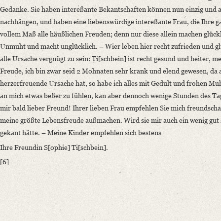
Gedanke. Sie haben intereßante Bekantschaften können nun einzig und al
nachhängen, und haben eine liebenswürdige intereßante Frau, die Ihre ga
vollem Maß alle häußlichen Freuden; denn nur diese allein machen glückli
Unmuht und macht unglücklich. – Wier leben hier recht zufrieden und gl
alle Ursache vergnügt zu sein: Ti[schbein] ist recht gesund und heiter,
Freude, ich bin zwar seid 2 Mohnaten sehr krank und elend gewesen, da 
herzerfreuende Ursache hat, so habe ich alles mit Gedult und frohen Muht
an mich etwas beßer zu fühlen, kan aber dennoch wenige Stunden des Ta
mir bald lieber Freund! Ihrer lieben Frau empfehlen Sie mich freundsch
meine größte Lebensfreude außmachen. Wird sie mir auch ein wenig gut sei
gekant hätte. – Meine Kinder empfehlen sich bestens
Ihre Freundin S[ophie] Ti[schbein].
[6]