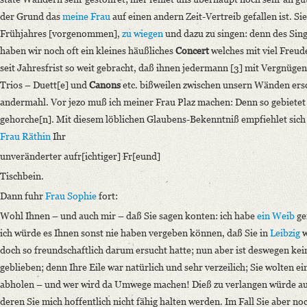
Format: 22,9 x 19,1 cm
der Grund das
meine Frau
auf einen andern Zeit-Vertreib gefallen ist. Si
Language
Frühjahres [vorgenommen],
zu wiegen
und dazu zu singen: denn des Sin
German
haben wir noch oft ein kleines häußliches
Concert
welches mit viel Freud
seit Jahresfrist so weit gebracht, daß ihnen jedermann [3] mit Vergnügen
Trios – Duett[e] und
Canons
etc. bißweilen zwischen unsern Wänden ers
andermahl. Vor jezo muß ich meiner Frau Plaz machen: Denn so gebietet
gehorche[n]. Mit diesem löblichen Glaubens-Bekenntniß empfiehlet sic
Frau Räthin
Ihr
unveränderter aufr[ichtiger] Fr[eund]
Tischbein.
Dann fuhr
Frau Sophie
fort:
Wohl Ihnen – und auch mir – daß Sie sagen konten: ich habe
ein Weib
ge
ich würde es Ihnen sonst nie haben vergeben können, daß Sie in
Leibzig
w
doch so freundschaftlich darum ersucht hatte; nun aber ist deswegen ke
geblieben; denn Ihre Eile war natürlich und sehr verzeilich; Sie wolten e
abholen – und wer wird da Umwege machen! Dieß zu verlangen würde auc
deren Sie mich hoffentlich nicht fähig halten werden. Im Fall Sie aber noc