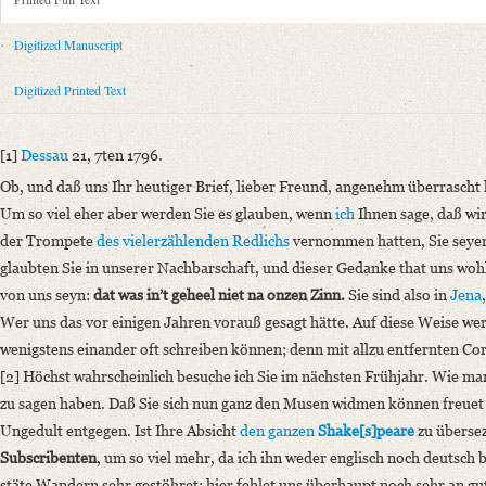
Metadata Concerning Header
Sender: Johann Friedrich August Tischbein, Sophie Tischbein
Digitized Manuscript
Recipient: August Wilhelm von Schlegel
Place of Dispatch: Dessau
GND
Digitized Printed Text
Place of Destination: Jena
GND
Date: 21.07.1796
[1]
Dessau
21, 7ten 1796.
Notations: Empfangsort erschlossen.
Ob, und daß uns Ihr heutiger Brief, lieber Freund, angenehm überrascht
Printed Text
Um so viel eher aber werden Sie es glauben, wenn
ich
Ihnen sage, daß wi
Bibliography: Fiebiger, Otto: Johann Friedrich August Tischbein und 
der Trompete
des vielerzählenden Redlichs
vernommen hatten, Sie seye
Schlegel. In: Die Grenzboten. Zeitschrift für Politik, Literatur und Kun
glaubten Sie in unserer Nachbarschaft, und dieser Gedanke that uns wohl
Incipit: „[1] Dessau 21, 7ten 1796.
von uns seyn:
dat was in’t geheel niet na onzen Zinn.
Sie sind also in
Jena
Ob, und daß uns Ihr heutiger Brief, lieber Freund, angenehm überrascht
Wer uns das vor einigen Jahren vorauß gesagt hätte. Auf diese Weise wer
wenigstens einander oft schreiben können; denn mit allzu entfernten Co
Manuscript
[2] Höchst wahrscheinlich besuche ich Sie im nächsten Frühjahr. Wie ma
Provider: Dresden, Sächsische Landesbibliothek - Staats- und Universitä
zu sagen haben. Daß Sie sich nun ganz den Musen widmen können freuet
OAI Id: DE-611-36910
Ungedult entgegen. Ist Ihre Absicht
den ganzen
Shake[s]peare
zu übersez
Classification Number: Mscr.Dresd.e.90,XIX,Bd.27,Nr.9
Subscribenten
, um so viel mehr, da ich ihn weder englisch noch deutsch 
Number of Pages: 4 S. auf Doppelbl. u. 1 S., hs. m. U.
stäte Wandern sehr gestöhret; hier fehlet uns überhaupt noch sehr an gute