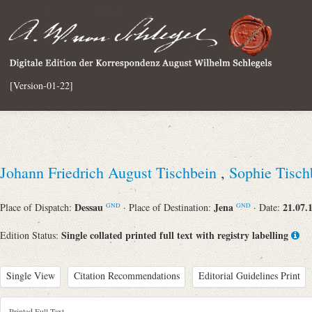
[Version-01-22]
Johann Friedrich August Tischbein
,
Sophie Tisc
Dessau
Jena
21.07.
Place of Dispatch:
· Place of Destination:
· Date:
GND
GND
Single collated printed full text with registry labelling
Edition Status:
Single View
Citation Recommendations
Editorial Guidelines Print
Printed Full Text