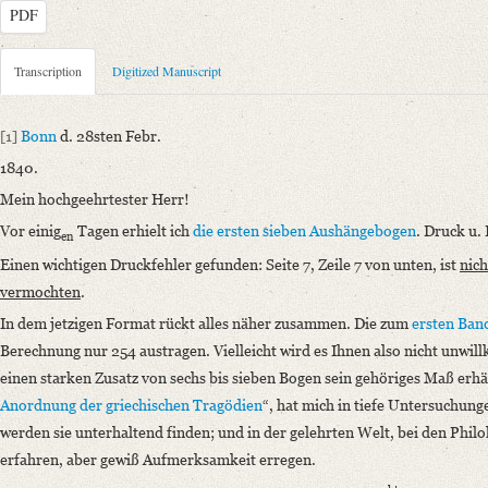
PDF
Metadata Concerning Header
Transcription
Digitized Manuscript
Sender: August Wilhelm von Schlegel
Recipient: C. F. Winter, Akademische Buchhandlung (Heidelberg), Ant
[1]
Bonn
d. 28sten Febr.
Place of Dispatch: Bonn
GND
1840.
Place of Destination: Heidelberg
GND
Mein hochgeehrtester Herr!
Date: 28.02.1840
Vor einig
Tagen erhielt ich
die ersten sieben Aushängebogen
. Druck u. 
en
Notations: Empfänger sowie Empfangsort erschlossen.
Einen wichtigen Druckfehler gefunden: Seite 7, Zeile 7 von unten, ist
nich
Manuscript
vermochten
.
Provider: Cambridge, MA (USA), Houghton Library, Harvard Universi
In dem jetzigen Format rückt alles näher zusammen. Die zum
ersten Ban
Classification Number: Autograph file, S, 1556-1989
Berechnung nur 254 austragen. Vielleicht wird es Ihnen also nicht unwi
Number of Pages: 1 S., hs. m. U.
einen starken Zusatz von sechs bis sieben Bogen sein gehöriges Maß erhä
Incipit: „[1] Bonn d. 28sten Febr.
Anordnung der griechischen Tragödien
“, hat mich in tiefe Untersuchunge
1840.
werden sie unterhaltend finden; und in der gelehrten Welt, bei den Philo
Mein hochgeehrtester Herr!
erfahren, aber gewiß Aufmerksamkeit erregen.
Vor einigen Tagen erhielt ich die ersten sieben Aushängebogen. Druck u. 