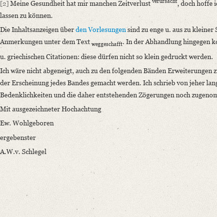
verursacht
[2]
Meine Gesundheit hat mir manchen Zeitverlust
, doch hoffe 
Language
lassen zu können.
German
Die Inhaltsanzeigen über
den Vorlesungen
sind zu enge u. aus zu kleiner S
Editors
Anmerkungen unter dem Text
. In der Abhandlung hingegen 
weggeschafft
Bamberg, Claudia
u. griechischen Citationen: diese dürfen nicht so klein gedruckt werden.
Varwig, Olivia
Ich wäre nicht abgeneigt, auch zu den folgenden Bänden Erweiterungen
der Erscheinung jedes Bandes gemacht werden. Ich schrieb von jeher lan
Bedenklichkeiten und die daher entstehenden Zögerungen noch zugen
Mit ausgezeichneter Hochachtung
Ew. Wohlgeboren
ergebenster
A.W.v. Schlegel