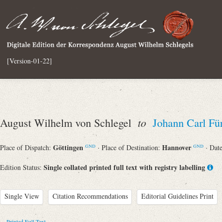
[Version-01-22]
to
August Wilhelm von Schlegel
Johann Carl Für
Göttingen
Hannover
Place of Dispatch:
· Place of Destination:
· Dat
GND
GND
Single collated printed full text with registry labelling
Edition Status:
Single View
Citation Recommendations
Editorial Guidelines Print
Printed Full Text