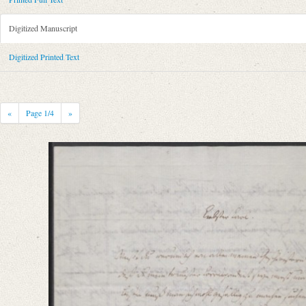
Metadata Concerning Header
Sender: August Wilhelm von Schlegel
Digitized Manuscript
Recipient: Johann Carl Fürchtegott Schlegel
Place of Dispatch: Göttingen
GND
Digitized Printed Text
Place of Destination: Hannover
GND
Date: 04.05.1786
Notations: Absendeort erschlossen.
«
Page
1
/4
»
Printed Text
Provider: Dresden, Sächsische Landesbibliothek - Staats- und Universitä
OAI Id: 343347008
Bibliography: Briefe von und an August Wilhelm Schlegel. Gesammelt un
Incipit: „[1] [Göttingen] Donnerstags. d. 4ten May 1786
Liebster Carl!
Weißt Du warum ich von allen meinen Geschwistern an Dich zuerst schre
Manuscript
Provider: Leipzig, Universitätsbibliothek
Classification Number: II A IV 1528